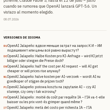
potente, Claude Fable 5, hasta el 12 de julio – justo
cuando se rumorea que OpenAI lanzará GPT-5.6. Un
vistazo al momento elegido.
08.07.2026
VERSIONES DE IDIOMA
OpenAI Jalapeño: вдвое меньше затрат на запрос К И – ИИ
RU
подешевеет или цены всё равно вырастут?
OpenAI Jalapeño: Halbe Kosten pro KI-Anfrage – wird KI jetzt
DE
billiger oder steigen die Preise doch?
OpenAI Jalapeño: half the cost per AI request – will AI get
EN
cheaper or will prices rise anyway?
OpenAI Jalapeño: halve kosten per AI-verzoek – wordt AI nu
NL
goedkoper of stijgen de prijzen toch?
OpenAI Jalapeño: połowa kosztu na zapytanie AI – czy AI
PL
stanieje, czy ceny i tak wzrosną?
OpenAI Jalapeño : moitié du coût par requête IA – l'IA va-t-elle
FR
baisser ou les prix vont-ils grimper quand même ?
OpenAI Jalapeño: metà del costo per richiesta IA – l'IA
IT