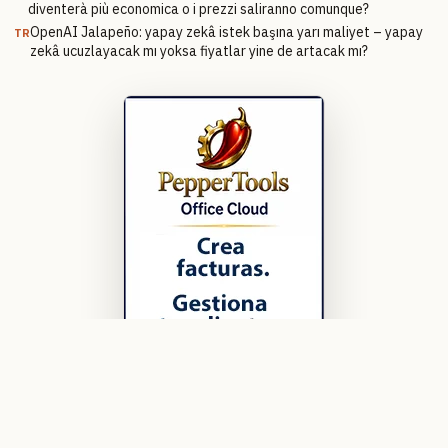
diventerà più economica o i prezzi saliranno comunque?
OpenAI Jalapeño: yapay zekâ istek başına yarı maliyet – yapay
TR
zekâ ucuzlayacak mı yoksa fiyatlar yine de artacak mı?