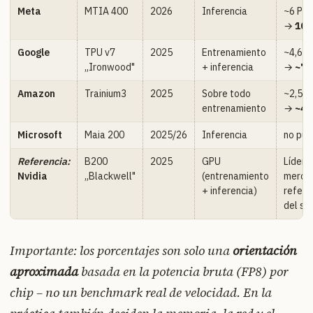
Meta
MTIA 400
2026
Inferencia
~6 PF
→
100
Google
TPU v7
2025
Entrenamiento
~4,6 
„Ironwood"
+ inferencia
→
~75
Amazon
Trainium3
2025
Sobre todo
~2,5 
entrenamiento
→
~40
Microsoft
Maia 200
2025/26
Inferencia
no pub
Referencia:
B200
2025
GPU
Líder d
Nvidia
„Blackwell"
(entrenamiento
merca
+ inferencia)
refere
del se
Importante: los porcentajes son solo una
orientación
aproximada
basada en la potencia bruta (FP8) por
chip – no un benchmark real de velocidad. En la