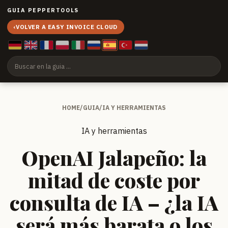
GUIA PEPPERTOOLS
‹
VOLVER A EASY INVOICE CLOUD
HOME
/
GUIA
/
IA Y HERRAMIENTAS
IA y herramientas
OpenAI Jalapeño: la
mitad de coste por
consulta de IA – ¿la IA
será más barata o los