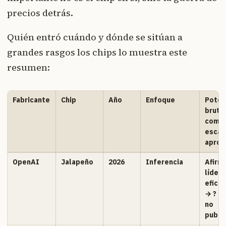
precios detrás.
Quién entró cuándo y dónde se sitúan a
grandes rasgos los chips lo muestra este
resumen:
Fabricante
Chip
Año
Enfoque
Poten
bruta 
como
escal
aprox
OpenAI
Jalapeño
2026
Inferencia
Afirm
líder 
eficie
→ ? (c
no
publi