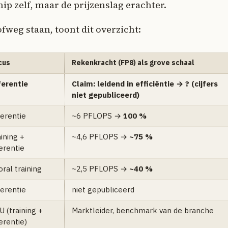
hip zelf, maar de prijzenslag erachter.
weg staan, toont dit overzicht:
cus
Rekenkracht (FP8) als grove schaal
ferentie
Claim: leidend in efficiëntie → ? (cijfers
niet gepubliceerd)
ferentie
~6 PFLOPS →
100 %
ining +
~4,6 PFLOPS →
~75 %
erentie
ral training
~2,5 PFLOPS →
~40 %
ferentie
niet gepubliceerd
 (training +
Marktleider, benchmark van de branche
erentie)