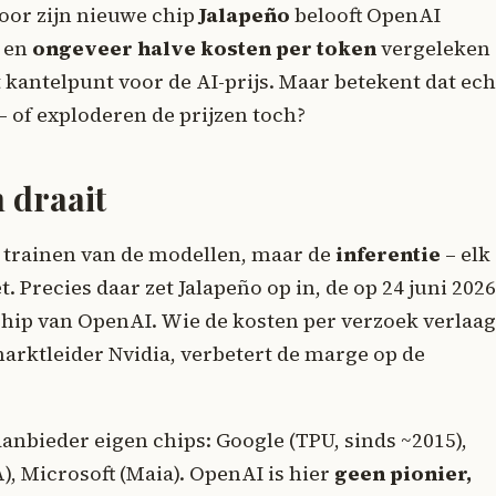
voor zijn nieuwe chip
Jalapeño
belooft OpenAI
t en
ongeveer halve kosten per token
vergeleken
t kantelpunt voor de AI-prijs. Maar betekent dat ech
 of exploderen de prijzen toch?
 draait
t trainen van de modellen, maar de
inferentie
– elk
. Precies daar zet Jalapeño op in, de op 24 juni 2026
ip van OpenAI. Wie de kosten per verzoek verlaag
arktleider Nvidia, verbetert de marge op de
anbieder eigen chips: Google (TPU, sinds ~2015),
, Microsoft (Maia). OpenAI is hier
geen pionier,