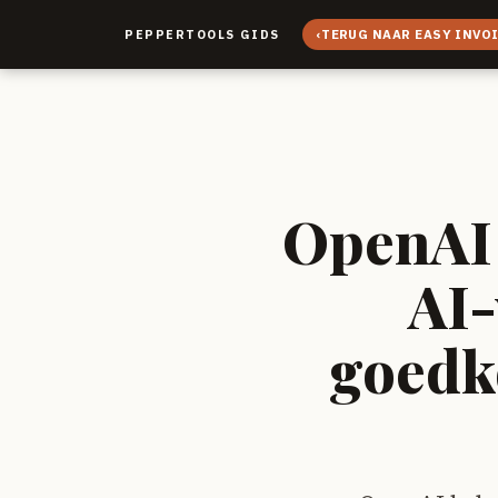
‹
TERUG NAAR EASY INVO
PEPPERTOOLS GIDS
OpenAI 
AI-
goedko