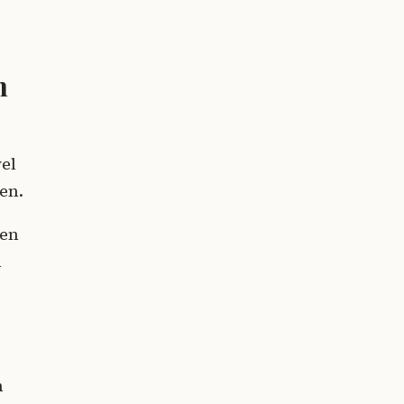
h
el
en.
een
n
n