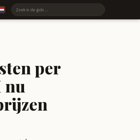
sten per
I nu
prijzen