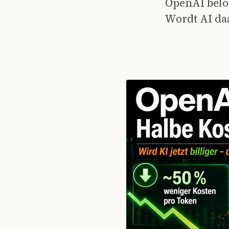
OpenAI beloo
Wordt AI daa