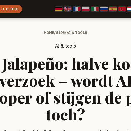
ICE CLOUD
HOME
/
GIDS
/
AI & TOOLS
AI & tools
Jalapeño: halve ko
verzoek – wordt A
per of stijgen de 
toch?