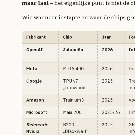
maar laat
– het eigenlijke punt is niet de c
Wie wanneer instapte en waar de chips grof
Fabrikant
Chip
Jaar
Fo
OpenAI
Jalapeño
2026
In
Meta
MTIA 400
2026
In
Google
TPU v7
2025
Tra
„Ironwood"
inf
Amazon
Trainium3
2025
Voo
Microsoft
Maia 200
2025/26
In
Referentie:
B200
2025
GPU
Nvidia
„Blackwell"
inf