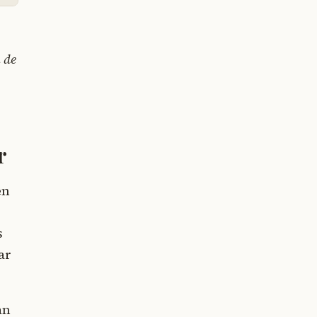
 de
r
en
s
ar
an