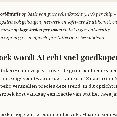
 oriëntatie
op basis van pure rekenkracht (FP8) per chip –
epalen ook geheugen, netwerk en software de uitkomst, en
n, maar op
lage kosten per token
in het eigen datacenter
zijn nog geen officiële prestatiecijfers beschikbaar.
oek wordt AI echt snel goedkope
 token zijn in vrije val: over de grote aanbieders he
r met ongeveer twee derde – van zo'n 18 naar ruim 6
peño versnellen precies deze trend. In dit opzicht i
verzoek kost vandaag een fractie van wat het twee ja
– eerder nog een hefboom onder vele. Maar de som v