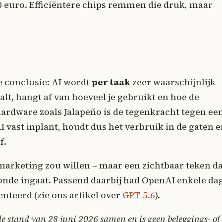
0 euro. Efficiëntere chips remmen die druk, maar
 conclusie: AI wordt
per taak
zeer waarschijnlijk
alt, hangt af van hoeveel je gebruikt en hoe de
hardware zoals Jalapeño is de tegenkracht tegen ee
I vast inplant, houdt dus het verbruik in de gaten 
f.
 marketing zou willen – maar een zichtbaar teken d
ronde ingaat. Passend daarbij had OpenAI enkele da
nteerd (zie ons artikel over
GPT-5.6
).
de stand van 28 juni 2026 samen en is geen beleggings- of