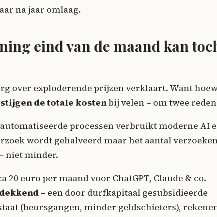
aar na jaar omlaag.
ening eind van de maand kan toc
org over exploderende prijzen verklaart. Want hoew
,
stijgen de totale kosten
bij velen – om twee reden
eautomatiseerde processen verbruikt moderne AI 
verzoek wordt gehalveerd maar het aantal verzoeke
 – niet minder.
rca 20 euro per maand voor ChatGPT, Claude & co.
ndekkend
– een door durfkapitaal gesubsidieerde
staat (beursgangen, minder geldschieters), rekene