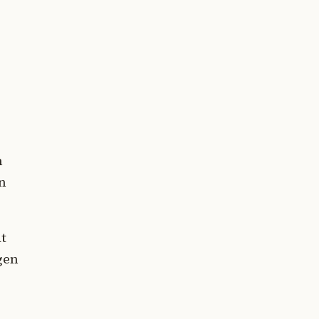
n
en
at
gen