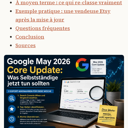
À moyen terme : ce qui re-classe vraiment
Exemple pratique : une vendeuse Etsy
après la mise à jour
Questions fréquentes
Conclusion
Sources