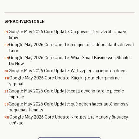
SPRACHVERSIONEN
Google May 2026 Core Update: Co powinni teraz zrobić małe
PL
firmy
Google May 2026 Core Update : ce que les indépendants doivent
FR
faire
Google May 2026 Core Update: What Small Businesses Should
EN
Do Now
Google May 2026 Core Update: Wat zzp'ers nu moeten doen
NL
Google May 2026 Core Update: Küçük işletmeler şimdi ne
TR
yapmalı
Google May 2026 Core Update: cosa devono fare le piccole
IT
imprese
Google May 2026 Core Update: qué deben hacer autónomos y
ES
pequeñas tiendas
Google May 2026 Core Update: что делать малому бизнесу
RU
сейчас