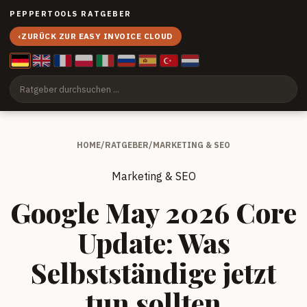
PEPPERTOOLS RATGEBER
‹
ZURÜCK ZUR EASY INVOICE CLOUD
HOME
/
RATGEBER
/
MARKETING & SEO
Marketing & SEO
Google May 2026 Core
Update: Was
Selbstständige jetzt
tun sollten