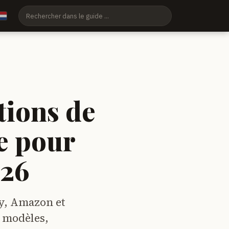
tions de
e pour
026
sy, Amazon et
s modèles,