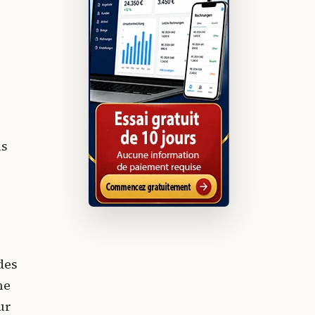
us
des
ne
ur