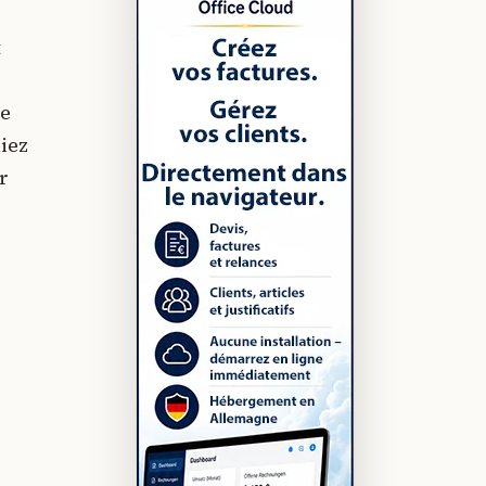
t
Ce
iez
r