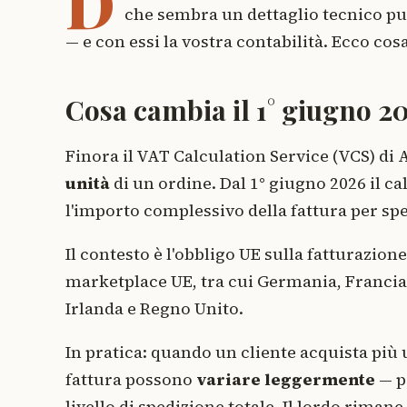
D
che sembra un dettaglio tecnico può
— e con essi la vostra contabilità. Ecco cos
Cosa cambia il 1° giugno 2
Finora il VAT Calculation Service (VCS) d
unità
di un ordine. Dal 1° giugno 2026 il c
l'importo complessivo della fattura per spe
Il contesto è l'obbligo UE sulla fatturazion
marketplace UE, tra cui Germania, Francia, I
Irlanda e Regno Unito.
In pratica: quando un cliente acquista più u
fattura possono
variare leggermente
— p
livello di spedizione totale. Il lordo riman