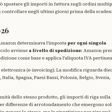
 spostare gli importi in fattura sugli ordini multip
a controllare negli ultimi giorni prima della scaden
026
i Amazon determinava l'imposta
per ogni singola
alcolo avviene
a livello di spedizione
: Amazon pre
dizione come base e applica l'aliquota IVA pertinen
e elettronica (e-invoicing). La modifica riguarda die
talia, Spagna, Paesi Bassi, Polonia, Belgio, Svezia,
nità dello stesso prodotto, gli importi di riga sulla
er differenze di arrotondamento che emergono sol
e in genere lo stesso, ma la ripartizione per riga può