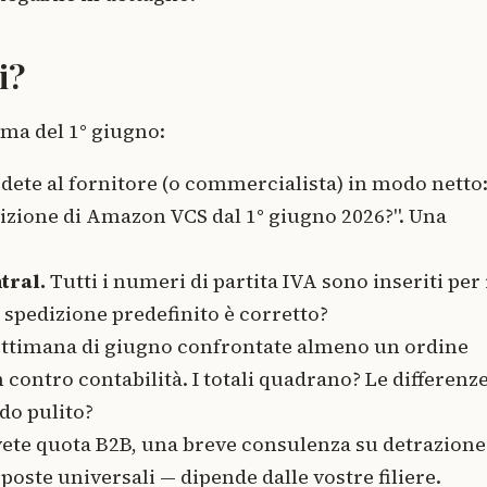
i?
ima del 1° giugno:
dete al fornitore (o commercialista) in modo netto: 
edizione di Amazon VCS dal 1° giugno 2026?". Una
tral.
Tutti i numeri di partita IVA sono inseriti per 
i spedizione predefinito è corretto?
ettimana di giugno confrontate almeno un ordine
contro contabilità. I totali quadrano? Le differenze
o pulito?
ete quota B2B, una breve consulenza su detrazione
sposte universali — dipende dalle vostre filiere.