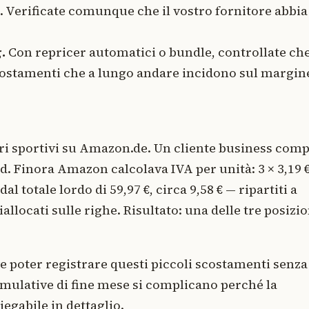
. Verificate comunque che il vostro fornitore abbia
.
Con repricer automatici o bundle, controllate ch
costamenti che a lungo andare incidono sul margin
ri sportivi su Amazon.de. Un cliente business com
cad. Finora Amazon calcolava IVA per unità: 3 × 3,19 
l totale lordo di 59,97 €, circa 9,58 € — ripartiti a
allocati sulle righe. Risultato: una delle tre posizio
eve poter registrare questi piccoli scostamenti senza
umulative di fine mese si complicano perché la
iegabile in dettaglio.