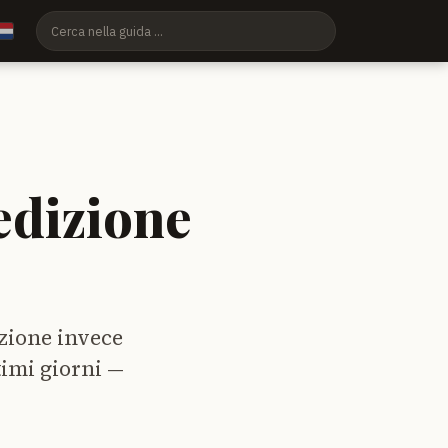
edizione
izione invece
timi giorni —