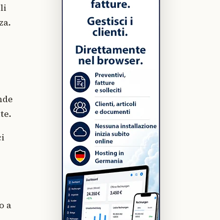
li
za.
nde
te.
ci
o a