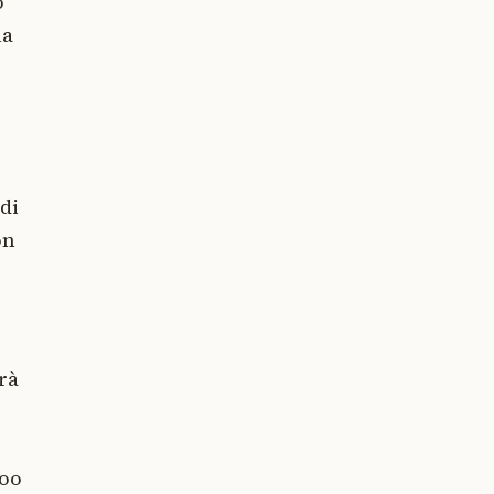
o
la
di
on
rà
oo