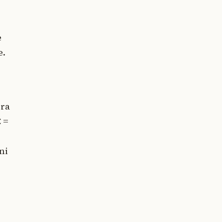
e
e.
pra
€ =
ni