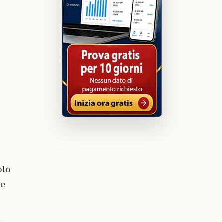
olo
re