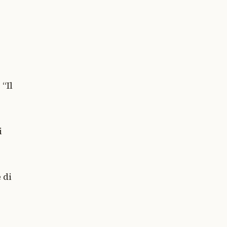
“Il
i
 di