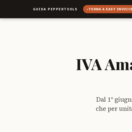
‹
TORNA A EASY INVOIC
GUIDA PEPPERTOOLS
IVA Ama
Dal 1° giugn
che per unit