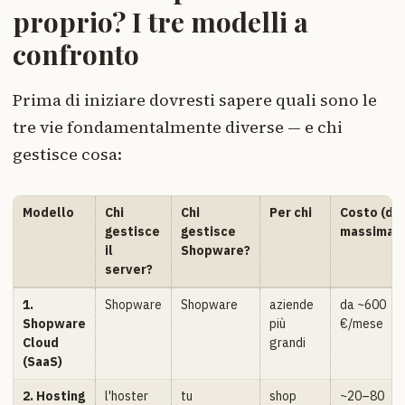
proprio? I tre modelli a
confronto
Prima di iniziare dovresti sapere quali sono le
tre vie fondamentalmente diverse — e chi
gestisce cosa:
Modello
Chi
Chi
Per chi
Costo (di
gestisce
gestisce
massima)
il
Shopware?
server?
1.
Shopware
Shopware
aziende
da ~600
Shopware
più
€/mese
Cloud
grandi
(SaaS)
2. Hosting
l'hoster
tu
shop
~20–80