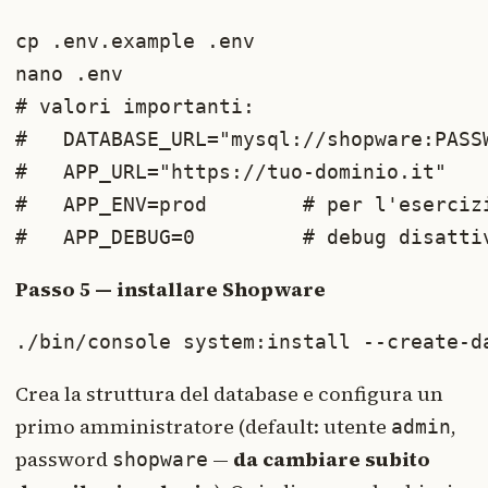
cp .env.example .env

nano .env

# valori importanti:

#   DATABASE_URL="mysql://shopware:PASS
#   APP_URL="https://tuo-dominio.it"

#   APP_ENV=prod        # per l'esercizi
#   APP_DEBUG=0         # debug disatti
Passo 5 — installare Shopware
./bin/console system:install --create-d
Crea la struttura del database e configura un
primo amministratore (default: utente
,
admin
password
—
da cambiare subito
shopware