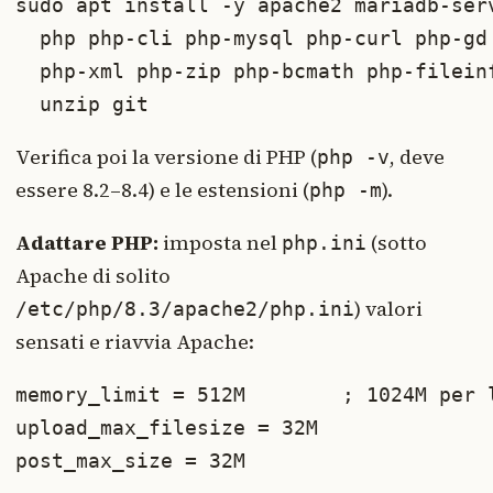
sudo apt install -y apache2 mariadb-serv
  php php-cli php-mysql php-curl php-gd 
  php-xml php-zip php-bcmath php-fileinf
  unzip git
Verifica poi la versione di PHP (
, deve
php -v
essere 8.2–8.4) e le estensioni (
).
php -m
Adattare PHP:
imposta nel
(sotto
php.ini
Apache di solito
) valori
/etc/php/8.3/apache2/php.ini
sensati e riavvia Apache:
memory_limit = 512M        ; 1024M per l
upload_max_filesize = 32M

post_max_size = 32M