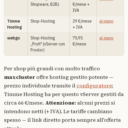
Shopware, B2B)
€/mese +
IVA
Timme
Shop-Hosting
29 €/mese
al piano
Hosting
+ IVA
webgo
Shop-Hosting
75,95
al piano
„Profi" (vServer con
€/mese
Froxlor)
Per shop più grandi con molto traffico
maxcluster
offre hosting gestito potente —
prezzo individuale tramite il
configuratore
;
Timme Hosting ha per questo vServer gestiti da
circa 66 €/mese.
Attenzione:
alcuni prezzi si
intendono netti (+ IVA). Le tariffe cambiano
spesso — il link diretto porta sempre all'offerta