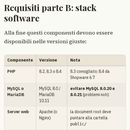
Requisiti parte B: stack
software
Alla fine questi componenti devono essere
disponibili nelle versioni giuste:
Componente
Versione
Nota
PHP
8.2, 8.3 o 8.4
8.3 consigliato; 8.4 da
Shopware 6.7
MySQL
o
MySQL 8.0 /
evitare MySQL 8.0.20 e
MariaDB
MariaDB
8.0.21
(problemi noti)
10.11
Server web
Apache (o
la document root deve
Nginx)
puntare alla cartella
public/