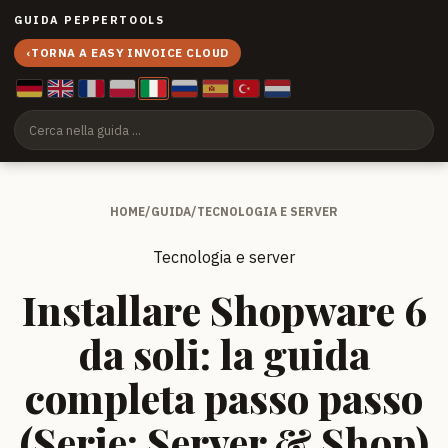
GUIDA PEPPERTOOLS
‹
TORNA A EASY INVOICE CLOUD
HOME
/
GUIDA
/
TECNOLOGIA E SERVER
Tecnologia e server
Installare Shopware 6
da soli: la guida
completa passo passo
(Serie: Server & Shop)