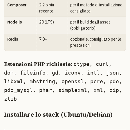
Composer
2.2 o più
per il metodo di installazione
recente
consigliato
Node.js
20 (LTS)
per il build degli asset
(obbligatorio)
Redis
7.0+
opzionale, consigliato per le
prestazioni
Estensioni PHP richieste:
ctype, curl,
dom, fileinfo, gd, iconv, intl, json,
libxml, mbstring, openssl, pcre, pdo,
pdo_mysql, phar, simplexml, xml, zip,
zlib
Installare lo stack (Ubuntu/Debian)