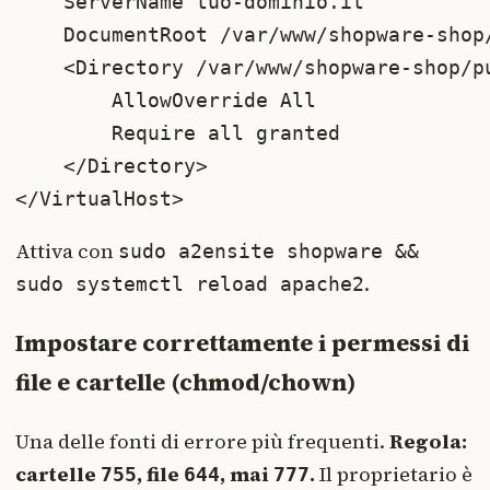
    ServerName tuo-dominio.it

    DocumentRoot /var/www/shopware-shop/
    <Directory /var/www/shopware-shop/pu
        AllowOverride All

        Require all granted

    </Directory>

</VirtualHost>
Attiva con
sudo a2ensite shopware &&
.
sudo systemctl reload apache2
Impostare correttamente i permessi di
file e cartelle (chmod/chown)
Una delle fonti di errore più frequenti.
Regola:
cartelle
, file
, mai
.
Il proprietario è
755
644
777