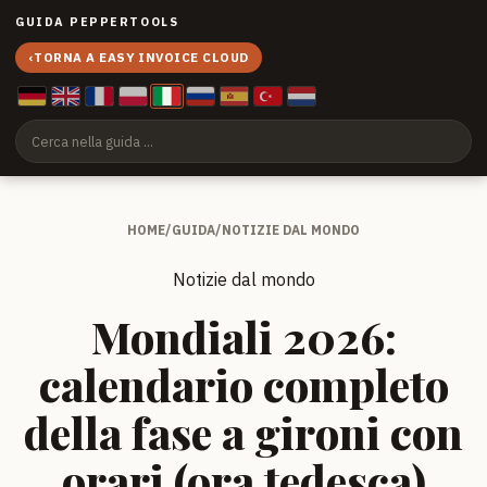
GUIDA PEPPERTOOLS
‹
TORNA A EASY INVOICE CLOUD
HOME
/
GUIDA
/
NOTIZIE DAL MONDO
Notizie dal mondo
Mondiali 2026:
calendario completo
della fase a gironi con
orari (ora tedesca)