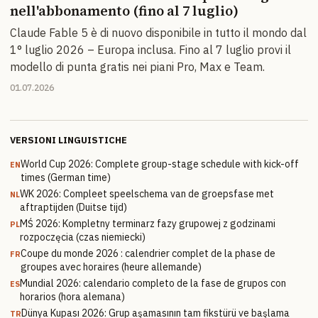
nell'abbonamento (fino al 7 luglio)
Claude Fable 5 è di nuovo disponibile in tutto il mondo dal
1° luglio 2026 – Europa inclusa. Fino al 7 luglio provi il
modello di punta gratis nei piani Pro, Max e Team.
01.07.2026
VERSIONI LINGUISTICHE
World Cup 2026: Complete group-stage schedule with kick-off
EN
times (German time)
WK 2026: Compleet speelschema van de groepsfase met
NL
aftraptijden (Duitse tijd)
MŚ 2026: Kompletny terminarz fazy grupowej z godzinami
PL
rozpoczęcia (czas niemiecki)
Coupe du monde 2026 : calendrier complet de la phase de
FR
groupes avec horaires (heure allemande)
Mundial 2026: calendario completo de la fase de grupos con
ES
horarios (hora alemana)
Dünya Kupası 2026: Grup aşamasının tam fikstürü ve başlama
TR