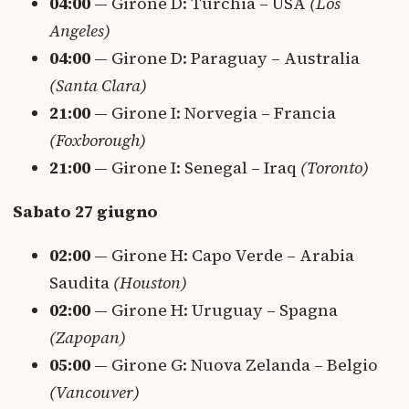
04:00
— Girone D: Turchia – USA
(Los
Angeles)
04:00
— Girone D: Paraguay – Australia
(Santa Clara)
21:00
— Girone I: Norvegia – Francia
(Foxborough)
21:00
— Girone I: Senegal – Iraq
(Toronto)
Sabato 27 giugno
02:00
— Girone H: Capo Verde – Arabia
Saudita
(Houston)
02:00
— Girone H: Uruguay – Spagna
(Zapopan)
05:00
— Girone G: Nuova Zelanda – Belgio
(Vancouver)