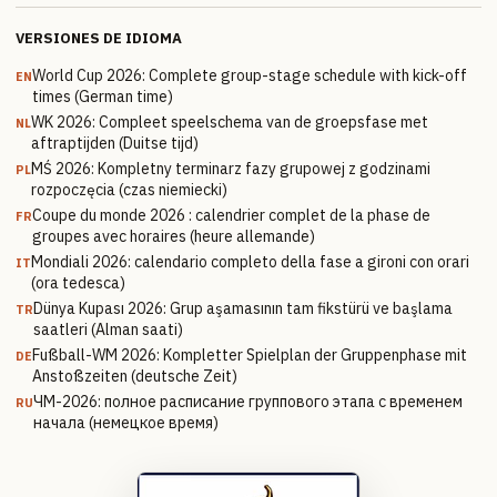
VERSIONES DE IDIOMA
World Cup 2026: Complete group-stage schedule with kick-off
EN
times (German time)
WK 2026: Compleet speelschema van de groepsfase met
NL
aftraptijden (Duitse tijd)
MŚ 2026: Kompletny terminarz fazy grupowej z godzinami
PL
rozpoczęcia (czas niemiecki)
Coupe du monde 2026 : calendrier complet de la phase de
FR
groupes avec horaires (heure allemande)
Mondiali 2026: calendario completo della fase a gironi con orari
IT
(ora tedesca)
Dünya Kupası 2026: Grup aşamasının tam fikstürü ve başlama
TR
saatleri (Alman saati)
Fußball-WM 2026: Kompletter Spielplan der Gruppenphase mit
DE
Anstoßzeiten (deutsche Zeit)
ЧМ-2026: полное расписание группового этапа с временем
RU
начала (немецкое время)