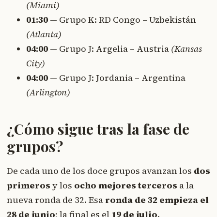
(Miami)
01:30
— Grupo K: RD Congo – Uzbekistán
(Atlanta)
04:00
— Grupo J: Argelia – Austria
(Kansas
City)
04:00
— Grupo J: Jordania – Argentina
(Arlington)
¿Cómo sigue tras la fase de
grupos?
De cada uno de los doce grupos avanzan los
dos
primeros
y los
ocho mejores terceros
a la
nueva ronda de 32. Esa
ronda de 32 empieza el
28 de junio
; la final es el
19 de julio
.