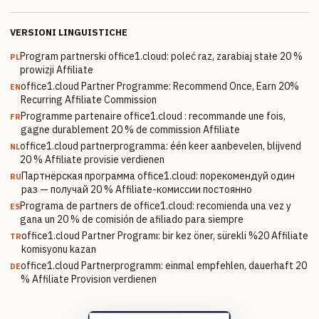
VERSIONI LINGUISTICHE
Program partnerski office1.cloud: poleć raz, zarabiaj stałe 20 %
PL
prowizji Affiliate
office1.cloud Partner Programme: Recommend Once, Earn 20%
EN
Recurring Affiliate Commission
Programme partenaire office1.cloud : recommande une fois,
FR
gagne durablement 20 % de commission Affiliate
office1.cloud partnerprogramma: één keer aanbevelen, blijvend
NL
20 % Affiliate provisie verdienen
Партнёрская программа office1.cloud: порекомендуй один
RU
раз — получай 20 % Affiliate-комиссии постоянно
Programa de partners de office1.cloud: recomienda una vez y
ES
gana un 20 % de comisión de afiliado para siempre
office1.cloud Partner Programı: bir kez öner, sürekli %20 Affiliate
TR
komisyonu kazan
office1.cloud Partnerprogramm: einmal empfehlen, dauerhaft 20
DE
% Affiliate Provision verdienen