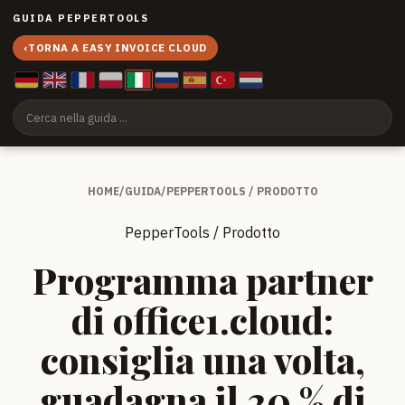
GUIDA PEPPERTOOLS
‹
TORNA A EASY INVOICE CLOUD
HOME
/
GUIDA
/
PEPPERTOOLS / PRODOTTO
PepperTools / Prodotto
Programma partner
di office1.cloud:
consiglia una volta,
guadagna il 20 % di