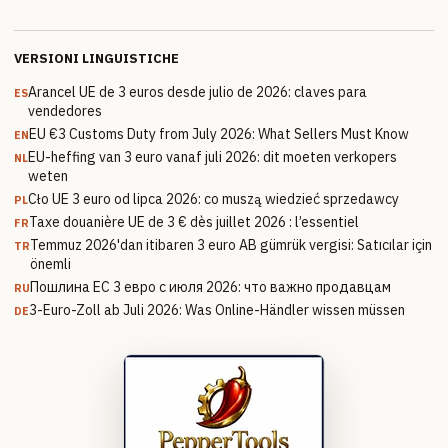
VERSIONI LINGUISTICHE
Arancel UE de 3 euros desde julio de 2026: claves para
ES
vendedores
EU €3 Customs Duty from July 2026: What Sellers Must Know
EN
EU-heffing van 3 euro vanaf juli 2026: dit moeten verkopers
NL
weten
Cło UE 3 euro od lipca 2026: co muszą wiedzieć sprzedawcy
PL
Taxe douanière UE de 3 € dès juillet 2026 : l’essentiel
FR
Temmuz 2026'dan itibaren 3 euro AB gümrük vergisi: Satıcılar için
TR
önemli
Пошлина ЕС 3 евро с июля 2026: что важно продавцам
RU
3-Euro-Zoll ab Juli 2026: Was Online-Händler wissen müssen
DE