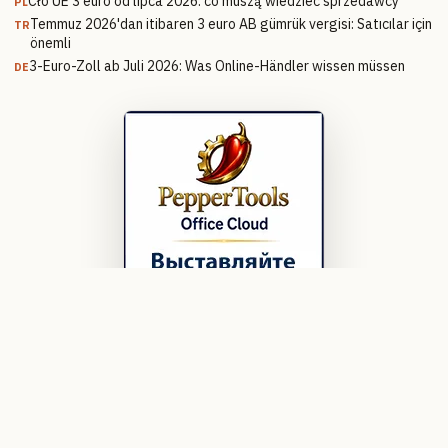
Cło UE 3 euro od lipca 2026: co muszą wiedzieć sprzedawcy
PL
Temmuz 2026'dan itibaren 3 euro AB gümrük vergisi: Satıcılar için
TR
önemli
3-Euro-Zoll ab Juli 2026: Was Online-Händler wissen müssen
DE