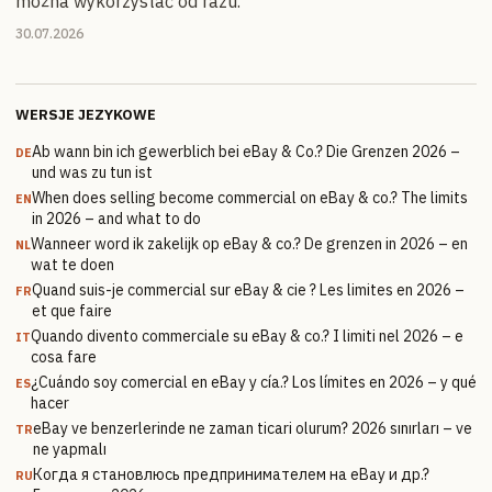
można wykorzystać od razu.
30.07.2026
WERSJE JEZYKOWE
Ab wann bin ich gewerblich bei eBay & Co.? Die Grenzen 2026 –
DE
und was zu tun ist
When does selling become commercial on eBay & co.? The limits
EN
in 2026 – and what to do
Wanneer word ik zakelijk op eBay & co.? De grenzen in 2026 – en
NL
wat te doen
Quand suis-je commercial sur eBay & cie ? Les limites en 2026 –
FR
et que faire
Quando divento commerciale su eBay & co.? I limiti nel 2026 – e
IT
cosa fare
¿Cuándo soy comercial en eBay y cía.? Los límites en 2026 – y qué
ES
hacer
eBay ve benzerlerinde ne zaman ticari olurum? 2026 sınırları – ve
TR
ne yapmalı
Когда я становлюсь предпринимателем на eBay и др.?
RU