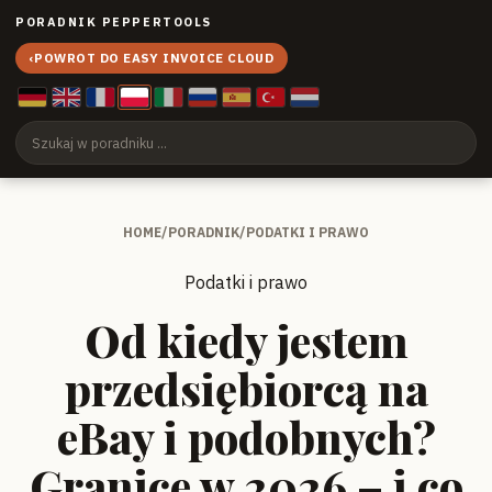
PORADNIK PEPPERTOOLS
‹
POWROT DO EASY INVOICE CLOUD
HOME
/
PORADNIK
/
PODATKI I PRAWO
Podatki i prawo
Od kiedy jestem
przedsiębiorcą na
eBay i podobnych?
Granice w 2026 – i co