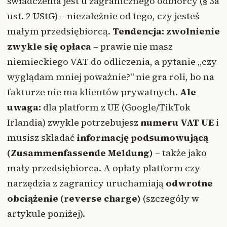
świadczenia jest u zagranicznego odbiorcy (§ 3a
ust. 2 UStG) – niezależnie od tego, czy jesteś
małym przedsiębiorcą.
Tendencja: zwolnienie
zwykle się opłaca
– prawie nie masz
niemieckiego VAT do odliczenia, a pytanie „czy
wyglądam mniej poważnie?" nie gra roli, bo na
fakturze nie ma klientów prywatnych.
Ale
uwaga:
dla platform z UE (Google/TikTok
Irlandia) zwykle potrzebujesz
numeru VAT UE
i
musisz składać
informację podsumowującą
(Zusammenfassende Meldung)
– także jako
mały przedsiębiorca. A opłaty platform czy
narzędzia z zagranicy uruchamiają
odwrotne
obciążenie (reverse charge)
(szczegóły w
artykule poniżej).