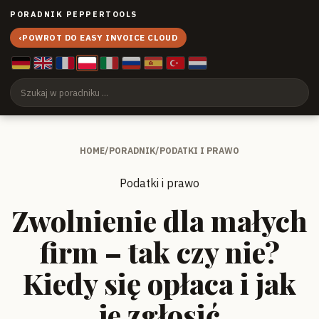
PORADNIK PEPPERTOOLS
‹
POWROT DO EASY INVOICE CLOUD
HOME
/
PORADNIK
/
PODATKI I PRAWO
Podatki i prawo
Zwolnienie dla małych
firm – tak czy nie?
Kiedy się opłaca i jak
je zgłosić