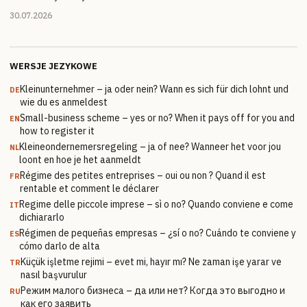
30.07.2026
WERSJE JEZYKOWE
Kleinunternehmer – ja oder nein? Wann es sich für dich lohnt und
DE
wie du es anmeldest
Small-business scheme – yes or no? When it pays off for you and
EN
how to register it
Kleineondernemersregeling – ja of nee? Wanneer het voor jou
NL
loont en hoe je het aanmeldt
Régime des petites entreprises – oui ou non ? Quand il est
FR
rentable et comment le déclarer
Regime delle piccole imprese – sì o no? Quando conviene e come
IT
dichiararlo
Régimen de pequeñas empresas – ¿sí o no? Cuándo te conviene y
ES
cómo darlo de alta
Küçük işletme rejimi – evet mi, hayır mı? Ne zaman işe yarar ve
TR
nasıl başvurulur
Режим малого бизнеса – да или нет? Когда это выгодно и
RU
как его заявить