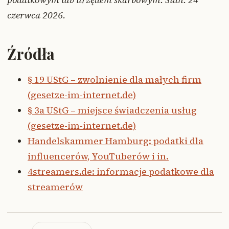
czerwca 2026.
Źródła
§ 19 UStG – zwolnienie dla małych firm
(gesetze-im-internet.de)
§ 3a UStG – miejsce świadczenia usług
(gesetze-im-internet.de)
Handelskammer Hamburg: podatki dla
influencerów, YouTuberów i in.
4streamers.de: informacje podatkowe dla
streamerów