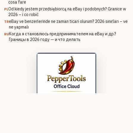
cosa fare
Od kiedy jestem przedsiębiorcą na eBay i podobnych? Granice w
PL
2026 – i co robić
eBay ve benzerlerinde ne zaman ticari olurum? 2026 sınırları – ve
TR
ne yapmalı
Когда я становлюсь предпринимателем на eBay и др.?
RU
Границы в 2026 году — и что делать