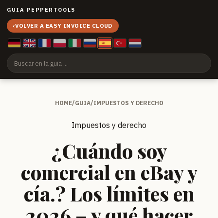
GUIA PEPPERTOOLS
‹
VOLVER A EASY INVOICE CLOUD
HOME
/
GUIA
/
IMPUESTOS Y DERECHO
Impuestos y derecho
¿Cuándo soy
comercial en eBay y
cía.? Los límites en
2026 – y qué hacer