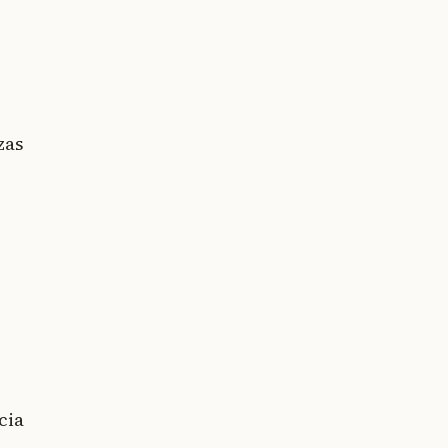
zas
cia