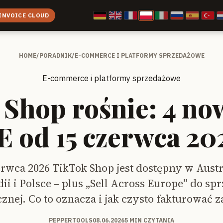
INVOICE CLOUD
HOME
/
PORADNIK
/
E-COMMERCE I PLATFORMY SPRZEDAŻOWE
E-commerce i platformy sprzedażowe
Shop rośnie: 4 no
E od 15 czerwca 20
rwca 2026 TikTok Shop jest dostępny w Austri
ii i Polsce – plus „Sell Across Europe” do sp
znej. Co to oznacza i jak czysto fakturować
PEPPERTOOLS
08.06.2026
5 MIN CZYTANIA