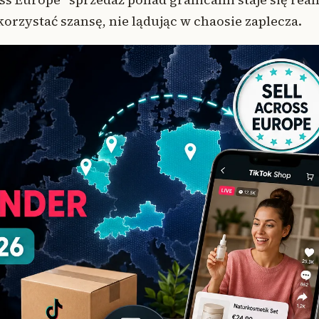
ykorzystać szansę, nie lądując w chaosie zaplecza.