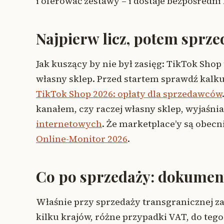
i oferować zestawy – i dostaje bezpośredn
Najpierw licz, potem sprz
Jak kuszący by nie był zasięg: TikTok Shop
własny sklep. Przed startem sprawdź kalku
TikTok Shop 2026: opłaty dla sprzedawców
kanałem, czy raczej własny sklep, wyjaśni
internetowych
. Że marketplace’y są obec
Online-Monitor 2026
.
Co po sprzedaży: dokument
Właśnie przy sprzedaży transgranicznej za
kilku krajów, różne przypadki VAT, do teg