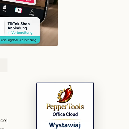
ęcej
na.