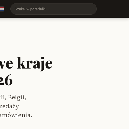
we kraje
26
i, Belgii,
rzedaży
 zamówienia.