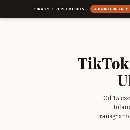
‹
POWROT DO EASY 
PORADNIK PEPPERTOOLS
TikTok 
U
Od 15 cze
Holand
transgranic