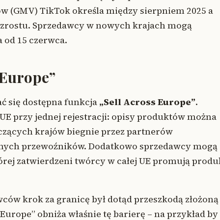
ów (GMV) TikTok określa między sierpniem 2025 a
zrostu. Sprzedawcy w nowych krajach mogą
a od 15 czerwca.
 Europe”
ać się dostępna funkcja
„Sell Across Europe”
.
UE przy jednej rejestracji: opisy produktów można
iczących krajów biegnie przez partnerów
zonych przewoźników. Dodatkowo sprzedawcy mogą
której zatwierdzeni twórcy w całej UE promują produ
awców krok za granicę był dotąd przeszkodą złożoną
 Europe” obniża właśnie tę barierę – na przykład by