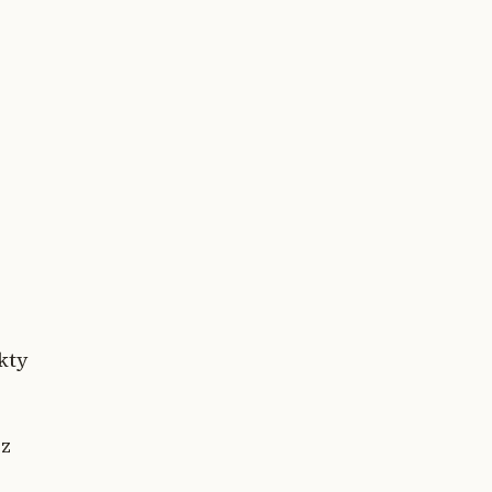
kty
 z