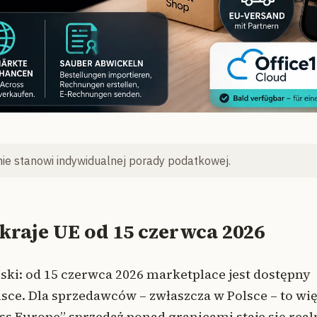
nie stanowi indywidualnej porady podatkowej.
kraje UE od 15 czerwca 2026
jski: od 15 czerwca 2026 marketplace jest dostępny
Polsce. Dla sprzedawców – zwłaszcza w Polsce – to wi
oss Europe” sprzedaż ponad granicami staje się real