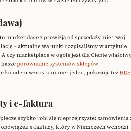
i feedback klientów w czasie rzeczywistym.
edawaj
 to marketplace z prowizją od sprzedaży, nie Twój
lację – aktualne warunki rozpisaliśmy w artykule
. A czy marketplace w ogóle jest dla Ciebie właści
a nasze
porównanie systemów sklepów
nie kanałem wzrostu numer jeden, pokazuje też
HDE
y i e-faktura
plecze szybko robi się nieprzejrzyste: zamówienia 
o obowiązek e-faktury, który w Niemczech wchodzi