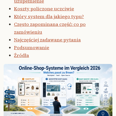
uzupełnienie
Koszty policzone uczciwie
Który system dla jakiego typu?
Często zapominana część: co po
zamówieniu
Najczęściej zadawane pytania
Podsumowanie
Źródła