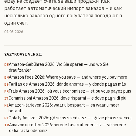
eBay не создаёт счета за ваши продажи. Как
работает автоматический импорт заказов – и как
несколько заказов одного покупателя попадают в
один счёт.
01.08.2026
YAZYKOVYE VERSII
Amazon-Gebühren 2026: Wo Sie sparen — und wo Sie
DE
draufzahlen
Amazon fees 2026: Where you save — and where you pay more
EN
Tarifas de Amazon 2026: dónde ahorras — y dónde pagas más
ES
Frais Amazon 2026 : où vous économisez — et où vous payez plus
FR
Commissioni Amazon 2026: dove risparmi — e dove paghi di più
IT
Amazon-tarieven 2026: waar u bespaart — en waar u meer
NL
betaalt
Opłaty Amazon 2026: gdzie oszczędzasz — i gdzie płacisz więcej
PL
Amazon ücretleri 2026: nerede tasarruf edersiniz — ve nerede
TR
daha fazla ödersiniz