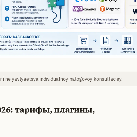
 i ne yavlyaetsya individualnoy nalogovoy konsultaciey.
026: тарифы, плагины,