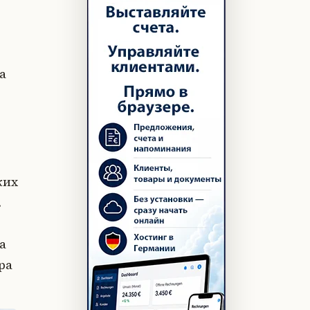
а
ких
.
а
ра