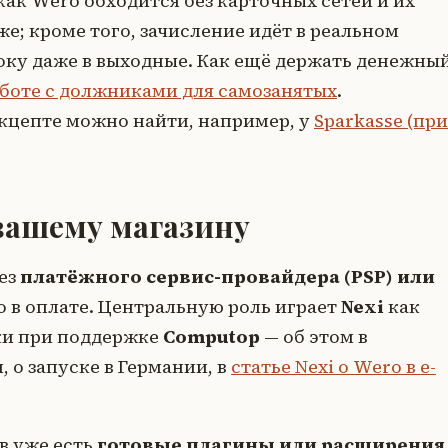
ак Wero обходится без карточных сетей и их
же; кроме того, зачисление идёт в реальном
оку даже в выходные. Как ещё держать денежны
боте с должниками для самозанятых
.
цепте можно найти, например, у
Sparkasse (пр
вашему магазину
ез
платёжного сервис-провайдера (PSP) или
 в оплате. Центральную роль играет
Nexi
как
ски при поддержке
Computop
— об этом в
, о запуске в Германии, в
статье Nexi о Wero в e-
в уже есть
готовые плагины или расширения