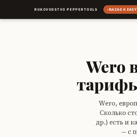
‹
NAZAD K EASY
RUKOVODSTVO PEPPERTOOLS
Wero 
тарифы
Wero, европ
Сколько ст
др.) есть и 
— с 