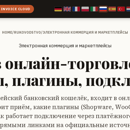
 INVOICE CLOUD
HOME
/
RUKOVODSTVO
/
ЭЛЕКТРОННАЯ КОММЕРЦИЯ И МАРКЕТПЛЕЙСЫ
Электронная коммерция и маркетплейсы
в онлайн-торговле
, плагины, подк
ейский банковский кошелёк, входит в он
оит приём, какие плагины (Shopware, Wo
как работает подключение через платёжно
прямыми линками на официальные источ