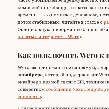
Часто упоминаемое преимущество: так к
комиссий interchange, затраты часто ни
времени — это помогает денежному пот
поток стабильным, читайте в статье о
ра
Официальную информацию банков об ак
оплаты в интернете — Wero)
.
Как подключить Wero к 
Wero вы принимаете не напрямую, а чер
эквайрера
, который поддерживает Wero
эквайрер в прямой связи с EPI, техниче
совместном
сообщении Nexi/Computop
и
commerce
.
Для распространённых систем магазино