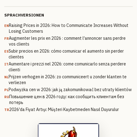
SPRACHVERSIONEN
Raising Prices in 2026: How to Communicate Increases Without
EN
Losing Customers
Augmenter les prix en 2026 : comment l'annoncer sans perdre
FR
vos clients
Subir precios en 2026: cómo comunicar el aumento sin perder
ES
clientes
Aumentare i prezzi nel 2026: come comunicarlo senza perdere
IT
clienti
Prijzen verhogen in 2026: zo communiceert u zonder klanten te
NL
verliezen
Podwyżka cen w 2026: jak ją zakomunikować bez utraty klientów
PL
Повышение цен в 2026 году: как сообщить клиентам без
RU
потерь
2026'da Fiyat Artışı: Müşteri Kaybetmeden Nasıl Duyurulur
TR