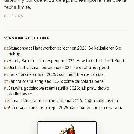
usted – y por qué el 12 de agosto le importa más que la
fecha límite.
06.08.2026
VERSIONES DE IDIOMA
Stundensatz Handwerker berechnen 2026: So kalkulieren Sie
DE
richtig
Hourly Rate for Tradespeople 2026: How to Calculate It Right
EN
Uurtarief vakman berekenen 2026: zo doet u het goed
NL
Taux horaire artisan 2026 : comment bien le calculer
FR
Tariffa oraria artigiano 2026: come calcolarla bene
IT
Stawka godzinowa rzemieślnika 2026: jak prawidłowo
PL
skalkulować
Zanaatkâr saat ücreti hesaplama 2026: Doğru kalkülasyon
TR
Часовая ставка мастера 2026: как правильно рассчитать
RU