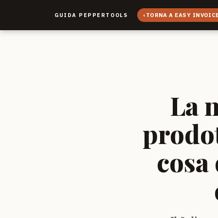
‹
TORNA A EASY INVOIC
GUIDA PEPPERTOOLS
La 
prodo
cosa 