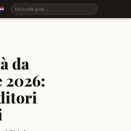
à da
 2026:
ditori
i