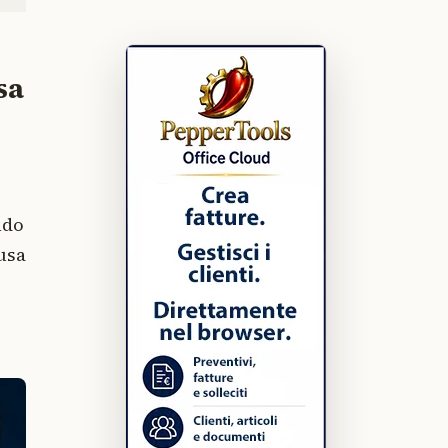
sa
ndo
 usa