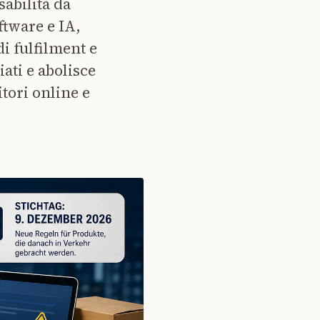
abilità da
ftware e IA,
di fulfilment e
ati e abolisce
itori online e