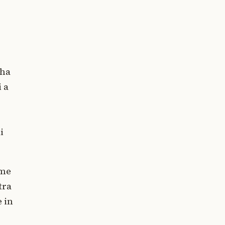
 ha
i a
i
ome
tra
 in