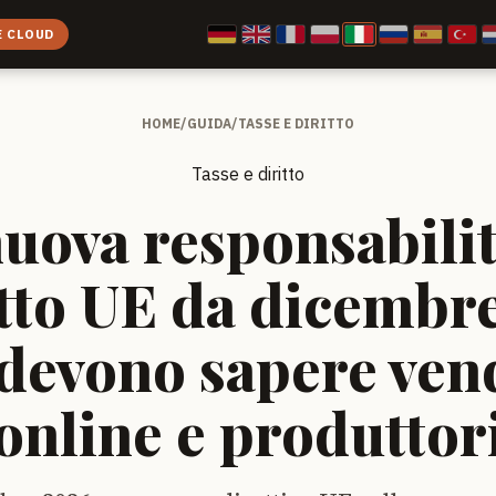
E CLOUD
HOME
/
GUIDA
/
TASSE E DIRITTO
Tasse e diritto
nuova responsabilit
tto UE da dicembre
devono sapere ven
online e produttor