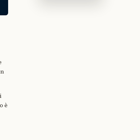
e
in
i
o è