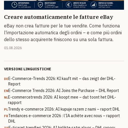
Creare automaticamente le fatture eBay
eBay non crea fatture per le tue vendite. Come funziona
l'importazione automatica degli ordini – e come più ordini
dello stesso acquirente finiscono su una sola fattura.
01.08.2026
VERSIONI LINGUISTICHE
E-Commerce-Trends 2026: KI kauft mit – das zeigt der DHL-
DE
Report
E-Commerce Trends 2026: AI Joins the Purchase – DHL Report
EN
E-commercetrends 2026: AI koopt mee – dat toont het DHL-
NL
rapport
Trendy e-commerce 2026: AI kupuje razem z nami – raport DHL
PL
Tendances e-commerce 2026 : l’IA achète avec nous – rapport
FR
DHL
E-ticaret trendleri 2026: AI birlikte satın alıyor – DHL raporu
TR