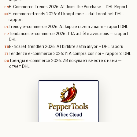
E-Commerce Trends 2026: AI Joins the Purchase – DHL Report
EN
E-commercetrends 2026: AI koopt mee – dat toont het DHL-
NL
rapport
Trendy e-commerce 2026: AI kupuje razem z nami – raport DHL
PL
Tendances e-commerce 2026 : l’IA achète avec nous – rapport
FR
DHL
E-ticaret trendleri 2026: AI birlikte satın alıyor – DHL raporu
TR
Tendenze e-commerce 2026: l’IA compra con noi – rapporto DHL
IT
Тренды e-commerce 2026: ИИ покупает вместе с нами —
RU
отчёт DHL