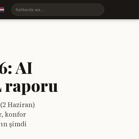
6: AI
L raporu
(2 Haziran)
r, konfor
rın şimdi