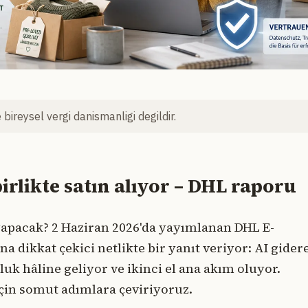
bireysel vergi danismanligi degildir.
birlikte satın alıyor – DHL raporu
ş yapacak? 2 Haziran 2026'da yayımlanan DHL E-
dikkat çekici netlikte bir yanıt veriyor: AI gider
luk hâline geliyor ve ikinci el ana akım oluyor.
 için somut adımlara çeviriyoruz.