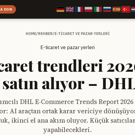
 A DON
HOME
/
REHBER
/
E-TICARET VE PAZAR YERLERI
E-ticaret ve pazar yerleri
caret trendleri 202
e satın alıyor – DH
ılımcılı DHL E-Commerce Trends Report 2026 
or: AI araçtan ortak karar vericiye dönüşüyo
uk, ikinci el ana akım oluyor. Küçük satıcıla
yapabilecekleri.