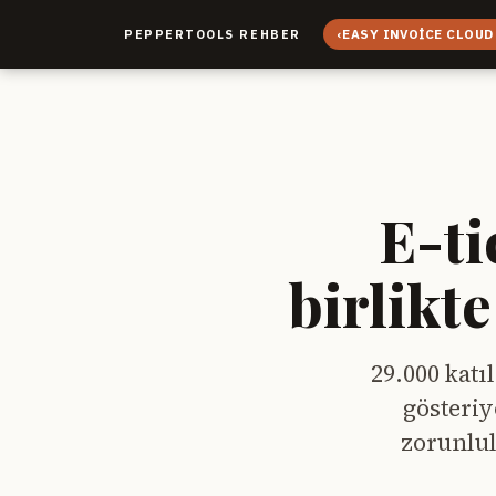
‹
EASY INVOICE CLOUD
PEPPERTOOLS REHBER
E-ti
birlikt
29.000 kat
gösteriy
zorunlul