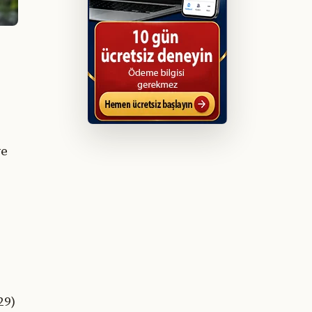
ve
29)