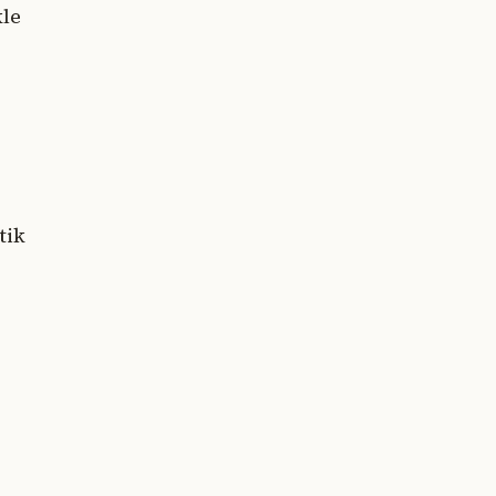
kle
tik