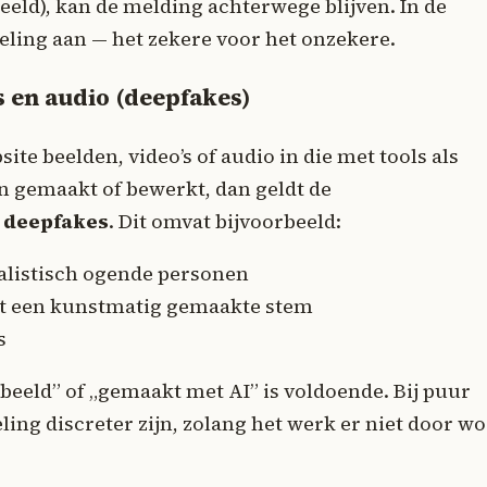
eld), kan de melding achterwege blijven. In de
abeling aan — het zekere voor het onzekere.
s en audio (deepfakes)
ite beelden, video’s of audio in die met tools als
jn gemaakt of bewerkt, dan geldt de
e
deepfakes
. Dit omvat bijvoorbeeld:
alistisch ogende personen
et een kunstmatig gemaakte stem
s
beeld” of „gemaakt met AI” is voldoende. Bij puur
ling discreter zijn, zolang het werk er niet door wo