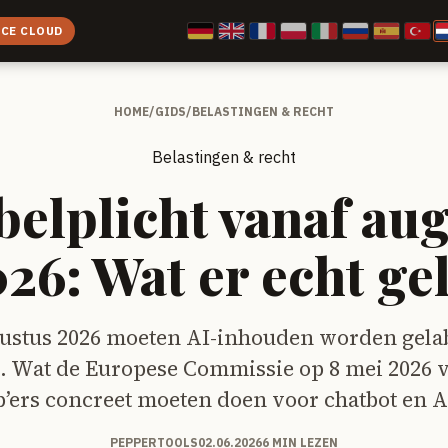
ICE CLOUD
HOME
/
GIDS
/
BELASTINGEN & RECHT
Belastingen & recht
belplicht vanaf au
26: Wat er echt ge
gustus 2026 moeten AI-inhouden worden gela
l. Wat de Europese Commissie op 8 mei 2026 v
p’ers concreet moeten doen voor chatbot en A
PEPPERTOOLS
02.06.2026
6 MIN LEZEN