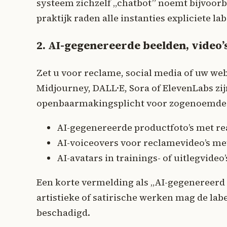
systeem zichzelf „chatbot” noemt bijvoorbe
praktijk raden alle instanties expliciete l
2. AI-gegenereerde beelden, video’
Zet u voor reclame, social media of uw webs
Midjourney, DALL·E, Sora of ElevenLabs zi
openbaarmakingsplicht voor zogenoemd
AI-gegenereerde productfoto’s met re
AI-voiceovers voor reclamevideo’s m
AI-avatars in trainings- of uitlegvideo’
Een korte vermelding als „AI-gegenereerd 
artistieke of satirische werken mag de labe
beschadigd.