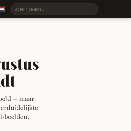
gustus
ldt
beld — maar
erduidelijkte
I-beelden.