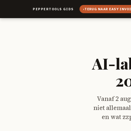
‹
TERUG NAAR EASY INVO
PEPPERTOOLS GIDS
AI-la
20
Vanaf 2 au
niet allemaa
en wat zz