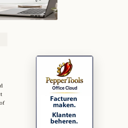
ld
t
of