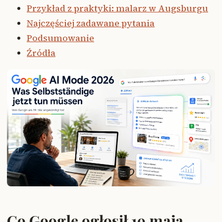
Przykład z praktyki: malarz w Augsburgu
Najczęściej zadawane pytania
Podsumowanie
Źródła
Co Google ogłosił 19 maja