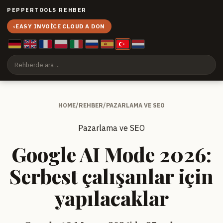
PEPPERTOOLS REHBER
‹
EASY INVOICE CLOUD A DON
HOME
/
REHBER
/
PAZARLAMA VE SEO
Pazarlama ve SEO
Google AI Mode 2026:
Serbest çalışanlar için
yapılacaklar