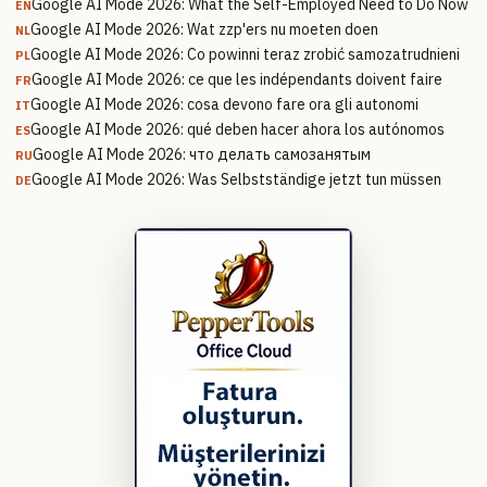
Google AI Mode 2026: What the Self-Employed Need to Do Now
EN
Google AI Mode 2026: Wat zzp'ers nu moeten doen
NL
Google AI Mode 2026: Co powinni teraz zrobić samozatrudnieni
PL
Google AI Mode 2026: ce que les indépendants doivent faire
FR
Google AI Mode 2026: cosa devono fare ora gli autonomi
IT
Google AI Mode 2026: qué deben hacer ahora los autónomos
ES
Google AI Mode 2026: что делать самозанятым
RU
Google AI Mode 2026: Was Selbstständige jetzt tun müssen
DE