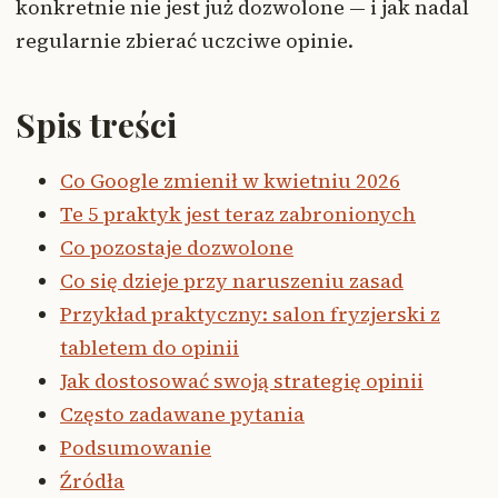
konkretnie nie jest już dozwolone — i jak nadal
regularnie zbierać uczciwe opinie.
Spis treści
Co Google zmienił w kwietniu 2026
Te 5 praktyk jest teraz zabronionych
Co pozostaje dozwolone
Co się dzieje przy naruszeniu zasad
Przykład praktyczny: salon fryzjerski z
tabletem do opinii
Jak dostosować swoją strategię opinii
Często zadawane pytania
Podsumowanie
Źródła