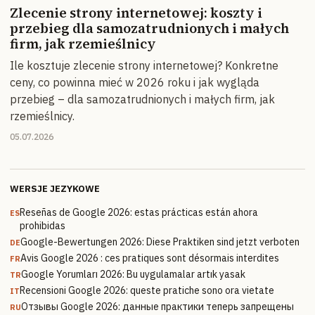
Zlecenie strony internetowej: koszty i
przebieg dla samozatrudnionych i małych
firm, jak rzemieślnicy
Ile kosztuje zlecenie strony internetowej? Konkretne
ceny, co powinna mieć w 2026 roku i jak wygląda
przebieg – dla samozatrudnionych i małych firm, jak
rzemieślnicy.
05.07.2026
WERSJE JEZYKOWE
Reseñas de Google 2026: estas prácticas están ahora
ES
prohibidas
Google-Bewertungen 2026: Diese Praktiken sind jetzt verboten
DE
Avis Google 2026 : ces pratiques sont désormais interdites
FR
Google Yorumları 2026: Bu uygulamalar artık yasak
TR
Recensioni Google 2026: queste pratiche sono ora vietate
IT
Отзывы Google 2026: данные практики теперь запрещены
RU