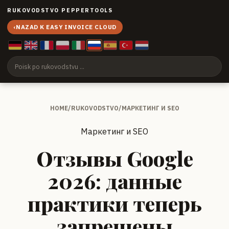
RUKOVODSTVO PEPPERTOOLS
‹
NAZAD K EASY INVOICE CLOUD
HOME
/
RUKOVODSTVO
/
МАРКЕТИНГ И SEO
Маркетинг и SEO
Отзывы Google
2026: данные
практики теперь
запрещены