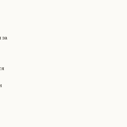
 за
ся
и