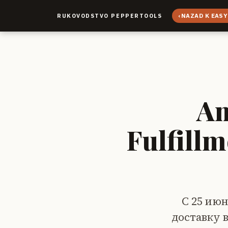
‹
NAZAD K EASY
RUKOVODSTVO PEPPERTOOLS
Am
Fulfill
С 25 июн
доставку в