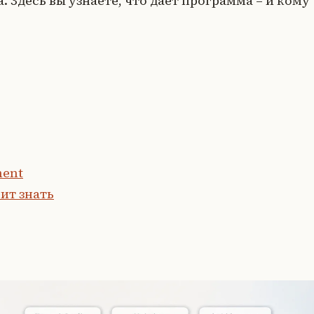
а. Здесь вы узнаете, что даёт программа – и кому
ment
ит знать