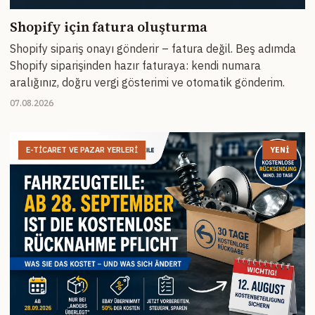
Shopify için fatura oluşturma
Shopify sipariş onayı gönderir – fatura değil. Beş adımda
Shopify siparişinden hazır faturaya: kendi numara
aralığınız, doğru vergi gösterimi ve otomatik gönderim.
07.08.2026
E-TICARET VE PAZAR YERLERI
YENI