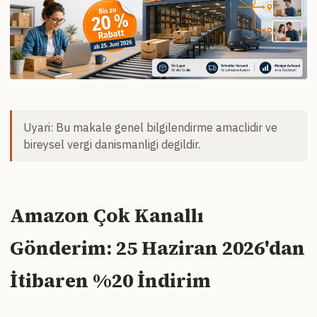
Uyari: Bu makale genel bilgilendirme amaclidir ve
bireysel vergi danismanligi degildir.
Amazon Çok Kanallı
Gönderim: 25 Haziran 2026'dan
İtibaren %20 İndirim