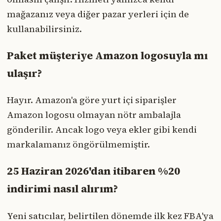
mağazanız veya diğer pazar yerleri için de
kullanabilirsiniz.
Paket müşteriye Amazon logosuyla mı
ulaşır?
Hayır. Amazon'a göre yurt içi siparişler
Amazon logosu olmayan nötr ambalajla
gönderilir. Ancak logo veya ekler gibi kendi
markalamanız öngörülmemiştir.
25 Haziran 2026'dan itibaren %20
indirimi nasıl alırım?
Yeni satıcılar, belirtilen dönemde ilk kez FBA'ya