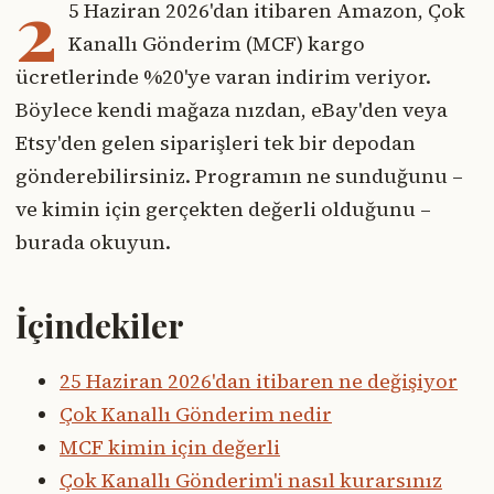
2
5 Haziran 2026'dan itibaren Amazon, Çok
Kanallı Gönderim (MCF) kargo
ücretlerinde %20'ye varan indirim veriyor.
Böylece kendi mağaza nızdan, eBay'den veya
Etsy'den gelen siparişleri tek bir depodan
gönderebilirsiniz. Programın ne sunduğunu –
ve kimin için gerçekten değerli olduğunu –
burada okuyun.
İçindekiler
25 Haziran 2026'dan itibaren ne değişiyor
Çok Kanallı Gönderim nedir
MCF kimin için değerli
Çok Kanallı Gönderim'i nasıl kurarsınız