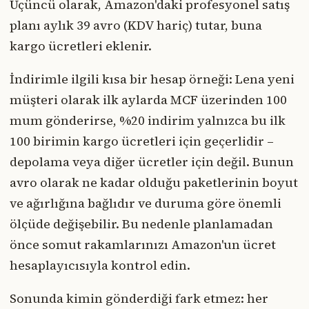
Üçüncü olarak, Amazon'daki profesyonel satış
planı aylık 39 avro (KDV hariç) tutar, buna
kargo ücretleri eklenir.
İndirimle ilgili kısa bir hesap örneği: Lena yeni
müşteri olarak ilk aylarda MCF üzerinden 100
mum gönderirse, %20 indirim yalnızca bu ilk
100 birimin kargo ücretleri için geçerlidir –
depolama veya diğer ücretler için değil. Bunun
avro olarak ne kadar olduğu paketlerinin boyut
ve ağırlığına bağlıdır ve duruma göre önemli
ölçüde değişebilir. Bu nedenle planlamadan
önce somut rakamlarınızı Amazon'un ücret
hesaplayıcısıyla kontrol edin.
Sonunda kimin gönderdiği fark etmez: her