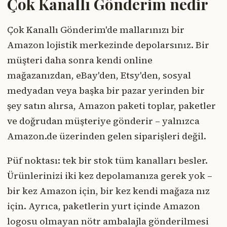
Çok Kanallı Gönderim nedir
Çok Kanallı Gönderim'de mallarınızı bir
Amazon lojistik merkezinde depolarsınız. Bir
müşteri daha sonra kendi online
mağazanızdan, eBay'den, Etsy'den, sosyal
medyadan veya başka bir pazar yerinden bir
şey satın alırsa, Amazon paketi toplar, paketler
ve doğrudan müşteriye gönderir – yalnızca
Amazon.de üzerinden gelen siparişleri değil.
Püf noktası: tek bir stok tüm kanalları besler.
Ürünlerinizi iki kez depolamanıza gerek yok –
bir kez Amazon için, bir kez kendi mağaza nız
için. Ayrıca, paketlerin yurt içinde Amazon
logosu olmayan nötr ambalajla gönderilmesi