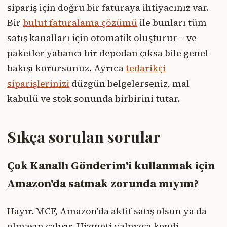
sipariş için doğru bir faturaya ihtiyacınız var.
Bir
bulut faturalama çözümü
ile bunları tüm
satış kanalları için otomatik oluşturur – ve
paketler yabancı bir depodan çıksa bile genel
bakışı korursunuz. Ayrıca
tedarikçi
siparişlerinizi
düzgün belgelerseniz, mal
kabulü ve stok sonunda birbirini tutar.
Sıkça sorulan sorular
Çok Kanallı Gönderim'i kullanmak için
Amazon'da satmak zorunda mıyım?
Hayır. MCF, Amazon'da aktif satış olsun ya da
olmasın çalışır. Hizmeti yalnızca kendi