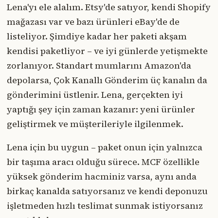
Lena'yı ele alalım. Etsy'de satıyor, kendi Shopify
mağazası var ve bazı ürünleri eBay'de de
listeliyor. Şimdiye kadar her paketi akşam
kendisi paketliyor – ve iyi günlerde yetişmekte
zorlanıyor. Standart mumlarını Amazon'da
depolarsa, Çok Kanallı Gönderim üç kanalın da
gönderimini üstlenir. Lena, gerçekten iyi
yaptığı şey için zaman kazanır: yeni ürünler
geliştirmek ve müşterileriyle ilgilenmek.
Lena için bu uygun – paket onun için yalnızca
bir taşıma aracı olduğu sürece. MCF özellikle
yüksek gönderim hacminiz varsa, aynı anda
birkaç kanalda satıyorsanız ve kendi deponuzu
işletmeden hızlı teslimat sunmak istiyorsanız