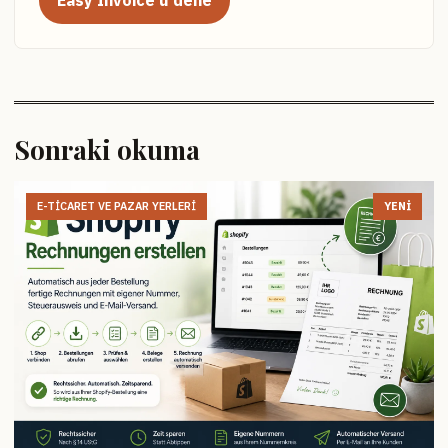
Sonraki okuma
E-TICARET VE PAZAR YERLERI
YENI