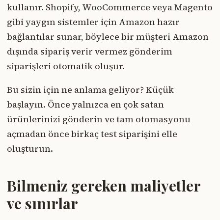
kullanır. Shopify, WooCommerce veya Magento
gibi yaygın sistemler için Amazon hazır
bağlantılar sunar, böylece bir müşteri Amazon
dışında sipariş verir vermez gönderim
siparişleri otomatik oluşur.
Bu sizin için ne anlama geliyor? Küçük
başlayın. Önce yalnızca en çok satan
ürünlerinizi gönderin ve tam otomasyonu
açmadan önce birkaç test siparişini elle
oluşturun.
Bilmeniz gereken maliyetler
ve sınırlar