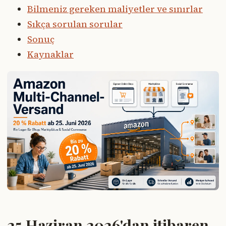
Bilmeniz gereken maliyetler ve sınırlar
Sıkça sorulan sorular
Sonuç
Kaynaklar
25 Haziran 2026'dan itibaren