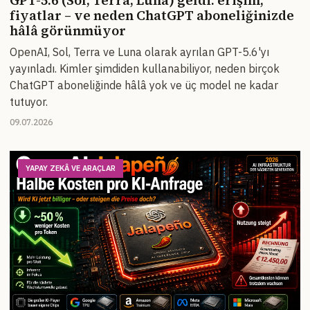
GPT-5.6 (Sol, Terra, Luna) geldi: erişim,
fiyatlar – ve neden ChatGPT aboneliğinizde
hâlâ görünmüyor
OpenAI, Sol, Terra ve Luna olarak ayrılan GPT-5.6'yı
yayınladı. Kimler şimdiden kullanabiliyor, neden birçok
ChatGPT aboneliğinde hâlâ yok ve üç model ne kadar
tutuyor.
09.07.2026
YAPAY ZEKÂ VE ARAÇLAR