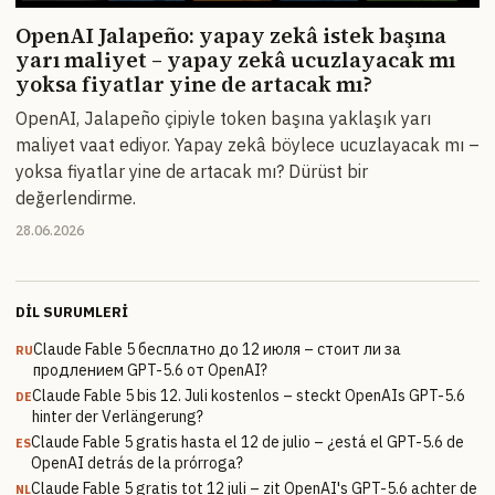
OpenAI Jalapeño: yapay zekâ istek başına
yarı maliyet – yapay zekâ ucuzlayacak mı
yoksa fiyatlar yine de artacak mı?
OpenAI, Jalapeño çipiyle token başına yaklaşık yarı
maliyet vaat ediyor. Yapay zekâ böylece ucuzlayacak mı –
yoksa fiyatlar yine de artacak mı? Dürüst bir
değerlendirme.
28.06.2026
DIL SURUMLERI
Claude Fable 5 бесплатно до 12 июля – стоит ли за
RU
продлением GPT-5.6 от OpenAI?
Claude Fable 5 bis 12. Juli kostenlos – steckt OpenAIs GPT-5.6
DE
hinter der Verlängerung?
Claude Fable 5 gratis hasta el 12 de julio – ¿está el GPT-5.6 de
ES
OpenAI detrás de la prórroga?
Claude Fable 5 gratis tot 12 juli – zit OpenAI's GPT-5.6 achter de
NL