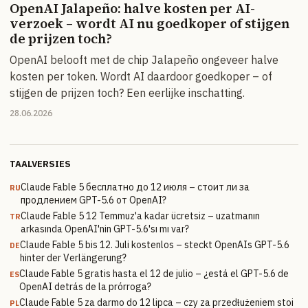
OpenAI Jalapeño: halve kosten per AI-
verzoek – wordt AI nu goedkoper of stijgen
de prijzen toch?
OpenAI belooft met de chip Jalapeño ongeveer halve
kosten per token. Wordt AI daardoor goedkoper – of
stijgen de prijzen toch? Een eerlijke inschatting.
28.06.2026
TAALVERSIES
Claude Fable 5 бесплатно до 12 июля – стоит ли за
RU
продлением GPT-5.6 от OpenAI?
Claude Fable 5 12 Temmuz'a kadar ücretsiz – uzatmanın
TR
arkasında OpenAI'nin GPT-5.6'sı mı var?
Claude Fable 5 bis 12. Juli kostenlos – steckt OpenAIs GPT-5.6
DE
hinter der Verlängerung?
Claude Fable 5 gratis hasta el 12 de julio – ¿está el GPT-5.6 de
ES
OpenAI detrás de la prórroga?
Claude Fable 5 za darmo do 12 lipca – czy za przedłużeniem stoi
PL