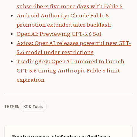
subscribers five more days with Fable 5
Android Authority: Claude Fable 5
promotion extended after backlash
OpenAI: Previewing GPT-5.6 Sol
Axios: OpenAI releases powerful new GPT-
5.6 model under restrictions
TradingKey: OpenAI rumored to launch
GPT-5.6 timing Anthropic Fable 5 limit
expiration
KI & Tools
THEMEN