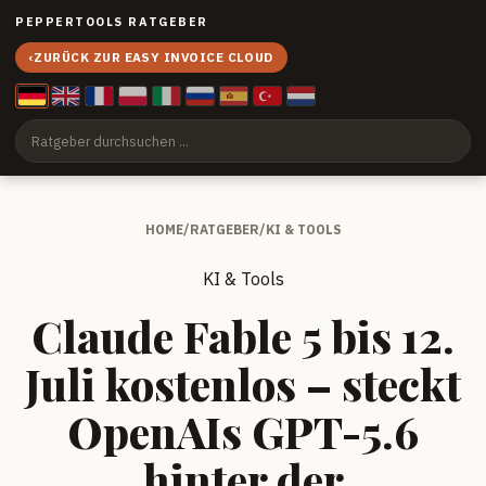
PEPPERTOOLS RATGEBER
‹
ZURÜCK ZUR EASY INVOICE CLOUD
HOME
/
RATGEBER
/
KI & TOOLS
KI & Tools
Claude Fable 5 bis 12.
Juli kostenlos – steckt
OpenAIs GPT-5.6
hinter der