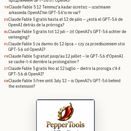
продлением GPT-5.6 от OpenAI?
Claude Fable 5 12 Temmuz'a kadar ücretsiz – uzatmanın
TR
arkasında OpenAI'nin GPT-5.6'sı mı var?
Claude Fable 5 gratis hasta el 12 de julio – ¿está el GPT-5.6 de
ES
OpenAI detrás de la prórroga?
Claude Fable 5 gratis tot 12 juli – zit OpenAI's GPT-5.6 achter de
NL
verlenging?
Claude Fable 5 za darmo do 12 lipca – czy za przedłużeniem stoi
PL
GPT-5.6 od OpenAI?
Claude Fable 5 gratuit jusqu'au 12 juillet – le GPT-5.6 d'OpenAI
FR
se cache-t-il derrière la prolongation ?
Claude Fable 5 gratis fino al 12 luglio – dietro la proroga c'è il
IT
GPT-5.6 di OpenAI?
Claude Fable 5 free until July 12 – is OpenAI's GPT-5.6 behind
EN
the extension?