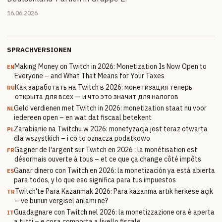
16.06.2026
SPRACHVERSIONEN
Making Money on Twitch in 2026: Monetization Is Now Open to
EN
Everyone – and What That Means for Your Taxes
Как заработать на Twitch в 2026: монетизация теперь
RU
открыта для всех — и что это значит для налогов
Geld verdienen met Twitch in 2026: monetization staat nu voor
NL
iedereen open – en wat dat fiscaal betekent
Zarabianie na Twitchu w 2026: monetyzacja jest teraz otwarta
PL
dla wszystkich – i co to oznacza podatkowo
Gagner de l'argent sur Twitch en 2026 : la monétisation est
FR
désormais ouverte à tous – et ce que ça change côté impôts
Ganar dinero con Twitch en 2026: la monetización ya está abierta
ES
para todos, y lo que eso significa para tus impuestos
Twitch'te Para Kazanmak 2026: Para kazanma artık herkese açık
TR
– ve bunun vergisel anlamı ne?
Guadagnare con Twitch nel 2026: la monetizzazione ora è aperta
IT
a tutti – e cosa comporta a livello fiscale