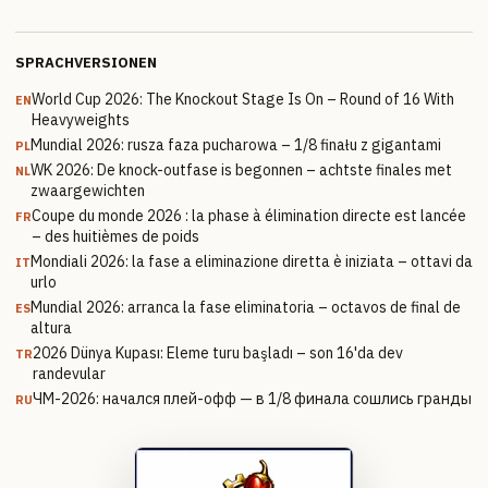
SPRACHVERSIONEN
World Cup 2026: The Knockout Stage Is On – Round of 16 With
EN
Heavyweights
Mundial 2026: rusza faza pucharowa – 1/8 finału z gigantami
PL
WK 2026: De knock-outfase is begonnen – achtste finales met
NL
zwaargewichten
Coupe du monde 2026 : la phase à élimination directe est lancée
FR
– des huitièmes de poids
Mondiali 2026: la fase a eliminazione diretta è iniziata – ottavi da
IT
urlo
Mundial 2026: arranca la fase eliminatoria – octavos de final de
ES
altura
2026 Dünya Kupası: Eleme turu başladı – son 16'da dev
TR
randevular
ЧМ-2026: начался плей-офф — в 1/8 финала сошлись гранды
RU