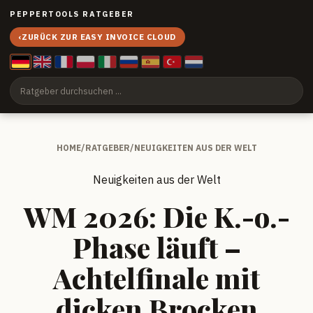
PEPPERTOOLS RATGEBER
‹
ZURÜCK ZUR EASY INVOICE CLOUD
HOME
/
RATGEBER
/
NEUIGKEITEN AUS DER WELT
Neuigkeiten aus der Welt
WM 2026: Die K.-o.-
Phase läuft –
Achtelfinale mit
dicken Brocken