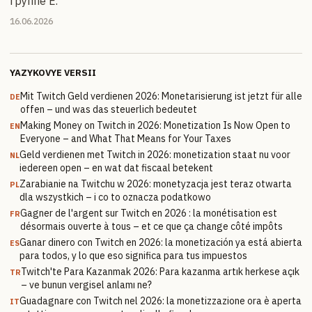
группе E.
16.06.2026
YAZYKOVYE VERSII
Mit Twitch Geld verdienen 2026: Monetarisierung ist jetzt für alle
DE
offen – und was das steuerlich bedeutet
Making Money on Twitch in 2026: Monetization Is Now Open to
EN
Everyone – and What That Means for Your Taxes
Geld verdienen met Twitch in 2026: monetization staat nu voor
NL
iedereen open – en wat dat fiscaal betekent
Zarabianie na Twitchu w 2026: monetyzacja jest teraz otwarta
PL
dla wszystkich – i co to oznacza podatkowo
Gagner de l'argent sur Twitch en 2026 : la monétisation est
FR
désormais ouverte à tous – et ce que ça change côté impôts
Ganar dinero con Twitch en 2026: la monetización ya está abierta
ES
para todos, y lo que eso significa para tus impuestos
Twitch'te Para Kazanmak 2026: Para kazanma artık herkese açık
TR
– ve bunun vergisel anlamı ne?
Guadagnare con Twitch nel 2026: la monetizzazione ora è aperta
IT