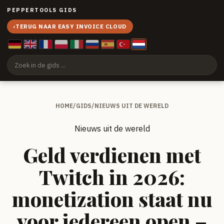
PEPPERTOOLS GIDS
‹
TERUG NAAR EASY INVOICE CLOUD
HOME
/
GIDS
/
NIEUWS UIT DE WERELD
Nieuws uit de wereld
Geld verdienen met
Twitch in 2026:
monetization staat nu
voor iedereen open –