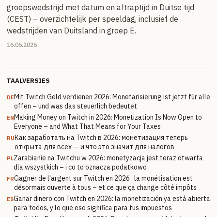
groepswedstrijd met datum en aftraptijd in Duitse tijd
(CEST) – overzichtelijk per speeldag, inclusief de
wedstrijden van Duitsland in groep E.
16.06.2026
TAALVERSIES
Mit Twitch Geld verdienen 2026: Monetarisierung ist jetzt für alle
DE
offen – und was das steuerlich bedeutet
Making Money on Twitch in 2026: Monetization Is Now Open to
EN
Everyone – and What That Means for Your Taxes
Как заработать на Twitch в 2026: монетизация теперь
RU
открыта для всех — и что это значит для налогов
Zarabianie na Twitchu w 2026: monetyzacja jest teraz otwarta
PL
dla wszystkich – i co to oznacza podatkowo
Gagner de l'argent sur Twitch en 2026 : la monétisation est
FR
désormais ouverte à tous – et ce que ça change côté impôts
Ganar dinero con Twitch en 2026: la monetización ya está abierta
ES
para todos, y lo que eso significa para tus impuestos