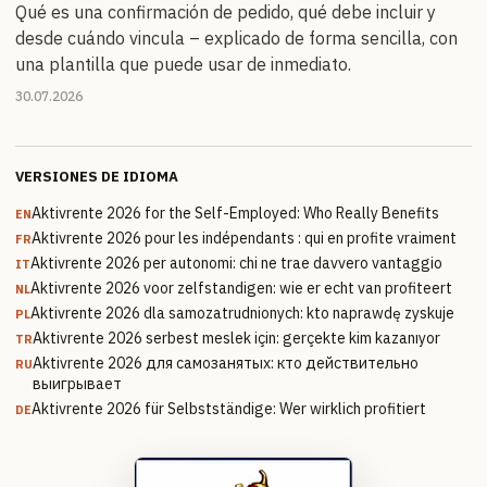
Qué es una confirmación de pedido, qué debe incluir y
desde cuándo vincula – explicado de forma sencilla, con
una plantilla que puede usar de inmediato.
30.07.2026
VERSIONES DE IDIOMA
Aktivrente 2026 for the Self-Employed: Who Really Benefits
EN
Aktivrente 2026 pour les indépendants : qui en profite vraiment
FR
Aktivrente 2026 per autonomi: chi ne trae davvero vantaggio
IT
Aktivrente 2026 voor zelfstandigen: wie er echt van profiteert
NL
Aktivrente 2026 dla samozatrudnionych: kto naprawdę zyskuje
PL
Aktivrente 2026 serbest meslek için: gerçekte kim kazanıyor
TR
Aktivrente 2026 для самозанятых: кто действительно
RU
выигрывает
Aktivrente 2026 für Selbstständige: Wer wirklich profitiert
DE