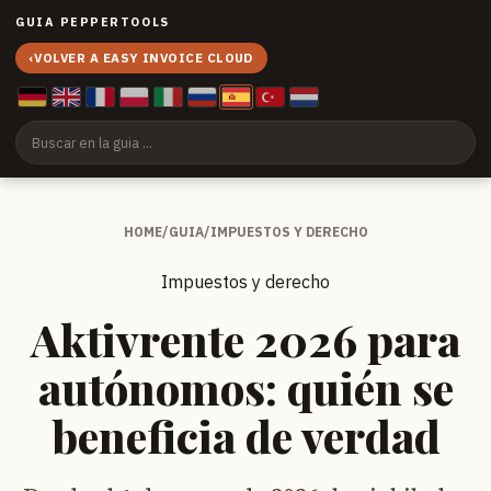
GUIA PEPPERTOOLS
‹
VOLVER A EASY INVOICE CLOUD
HOME
/
GUIA
/
IMPUESTOS Y DERECHO
Impuestos y derecho
Aktivrente 2026 para
autónomos: quién se
beneficia de verdad