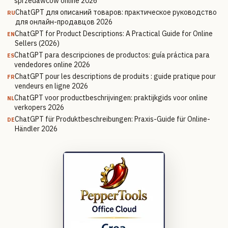
sprzedawców online 2026
ChatGPT для описаний товаров: практическое руководство
RU
для онлайн-продавцов 2026
ChatGPT for Product Descriptions: A Practical Guide for Online
EN
Sellers (2026)
ChatGPT para descripciones de productos: guía práctica para
ES
vendedores online 2026
ChatGPT pour les descriptions de produits : guide pratique pour
FR
vendeurs en ligne 2026
ChatGPT voor productbeschrijvingen: praktijkgids voor online
NL
verkopers 2026
ChatGPT für Produktbeschreibungen: Praxis-Guide für Online-
DE
Händler 2026