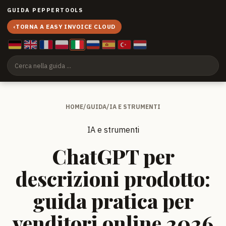
GUIDA PEPPERTOOLS
‹
TORNA A EASY INVOICE CLOUD
HOME
/
GUIDA
/
IA E STRUMENTI
IA e strumenti
ChatGPT per
descrizioni prodotto:
guida pratica per
venditori online 2026