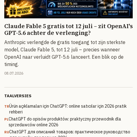
Claude Fable 5 gratis tot 12 juli – zit OpenAI's
GPT-5.6 achter de verlenging?
Anthropic verlengde de gratis toegang tot zijn sterkste
model, Claude Fable 5, tot 12 juli – precies wanneer
OpenAI naar verluidt GPT-5.6 lanceert. Een blik op de
timing.
08.07.2026
TAALVERSIES
Ürün açıklamaları için ChatGPT: online satıcılar için 2026 pratik
TR
rehberi
ChatGPT do opisów produktów: praktyczny przewodnik dla
PL
sprzedawców online 2026
ChatGPT для описаний товаров: практическое руководство
RU