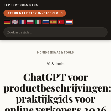
PEPPERTOOLS GIDS
‹
TERUG NAAR EASY INVOICE CLOUD
HOME
/
GIDS
/
AI & TOOLS
AI & tools
ChatGPT voor
productbeschrijvingen
praktijkgids voor
online verkopers 2026