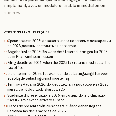
simplement, avec un modèle utilisable immédiatement.
30.07.2026
VERSIONS LINGUISTIQUES
Сроки подачи 2026: до какого числа налоговые декларации
RU
за 2025 должны поступить в налоговую
Abgabefristen 2026: Bis wann die Steuererklärungen für 2025
DE
beim Finanzamt sein müssen
Filing deadlines 2026: when the 2025 tax returns must reach the
EN
tax office
Indientermijnen 2026: tot wanneer de belastingaangiften voor
NL
2025 bij de Belastingdienst moeten zijn
Terminy składania 2026: do kiedy zeznania podatkowe za 2025
PL
muszą trafić do urzędu skarbowego
Scadenze di presentazione 2026: entro quando le dichiarazioni
IT
fiscali 2025 devono arrivare al fisco
Plazos de presentación 2026: hasta cuándo deben llegar a
ES
Hacienda las declaraciones de 2025