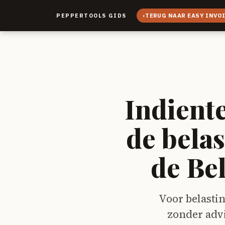
‹
TERUG NAAR EASY INVO
PEPPERTOOLS GIDS
Indient
de belas
de Be
Voor belastin
zonder advi