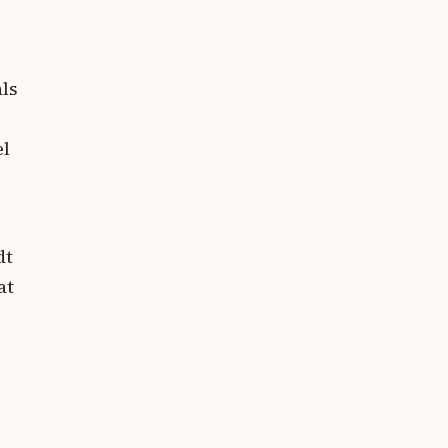
als
el
dt
at