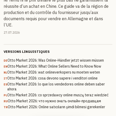
Ni Temu ni le prix unitaire le plus bas ne garantissent la
réussite d’un achat en Chine. Ce guide va de la région de
production et du contrôle du fournisseur jusqu’aux
documents requis pour vendre en Allemagne et dans
l’UE.
27.07.2026
VERSIONS LINGUISTIQUES
Otto Market 2026: Was Online-Händler jetzt wissen müssen
DE
Otto Market 2026: What Online Sellers Need to Know Now
EN
Otto Market 2026: wat onlineverkopers nu moeten weten
NL
Otto Market 2026: cosa devono sapere i venditori online
IT
Otto Market 2026: lo que los vendedores online deben saber
ES
ahora
Otto Market 2026: co sprzedawcy online muszą teraz wiedzieć
PL
Otto Market 2026: что нужно знать онлайн-продавцам
RU
Otto Market 2026: Online satıcıların şimdi bilmesi gerekenler
TR