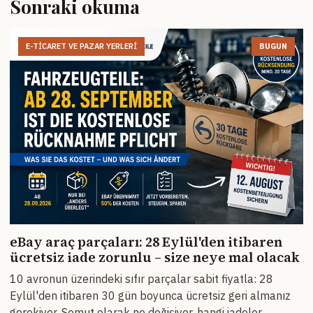
Sonraki okuma
E-TICARET VE PAZAR YERLERI
BUGUN
eBay araç parçaları: 28 Eylül'den itibaren
ücretsiz iade zorunlu – size neye mal olacak
10 avronun üzerindeki sıfır parçalar sabit fiyatla: 28
Eylül'den itibaren 30 gün boyunca ücretsiz geri almanız
gerekiyor. Somut olarak ne değişiyor, hangi iadeler