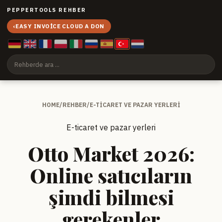
PEPPERTOOLS REHBER
‹
EASY INVOICE CLOUD A DON
HOME
/
REHBER
/
E-TICARET VE PAZAR YERLERI
E-ticaret ve pazar yerleri
Otto Market 2026:
Online satıcıların
şimdi bilmesi
gerekenler