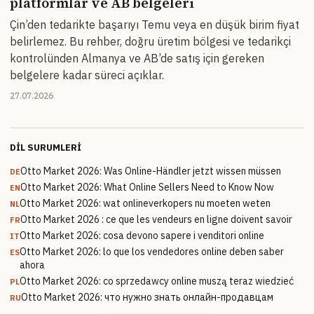
platformlar ve AB belgeleri
Çin’den tedarikte başarıyı Temu veya en düşük birim fiyat
belirlemez. Bu rehber, doğru üretim bölgesi ve tedarikçi
kontrolünden Almanya ve AB’de satış için gereken
belgelere kadar süreci açıklar.
27.07.2026
DIL SURUMLERI
Otto Market 2026: Was Online-Händler jetzt wissen müssen
DE
Otto Market 2026: What Online Sellers Need to Know Now
EN
Otto Market 2026: wat onlineverkopers nu moeten weten
NL
Otto Market 2026 : ce que les vendeurs en ligne doivent savoir
FR
Otto Market 2026: cosa devono sapere i venditori online
IT
Otto Market 2026: lo que los vendedores online deben saber
ES
ahora
Otto Market 2026: co sprzedawcy online muszą teraz wiedzieć
PL
Otto Market 2026: что нужно знать онлайн-продавцам
RU