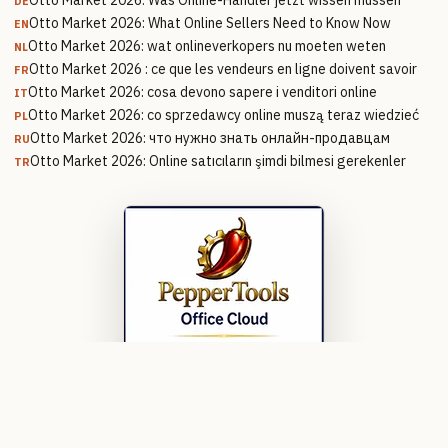
Otto Market 2026: Was Online-Händler jetzt wissen müssen
DE
Otto Market 2026: What Online Sellers Need to Know Now
EN
Otto Market 2026: wat onlineverkopers nu moeten weten
NL
Otto Market 2026 : ce que les vendeurs en ligne doivent savoir
FR
Otto Market 2026: cosa devono sapere i venditori online
IT
Otto Market 2026: co sprzedawcy online muszą teraz wiedzieć
PL
Otto Market 2026: что нужно знать онлайн-продавцам
RU
Otto Market 2026: Online satıcıların şimdi bilmesi gerekenler
TR