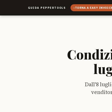
‹
TORNA A EASY INVOIC
GUIDA PEPPERTOOLS
Condiz
lu
Dall'8 lug
venditor