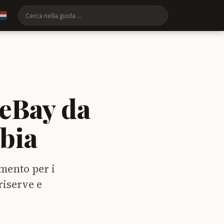
eBay da
bia
mento per i
riserve e