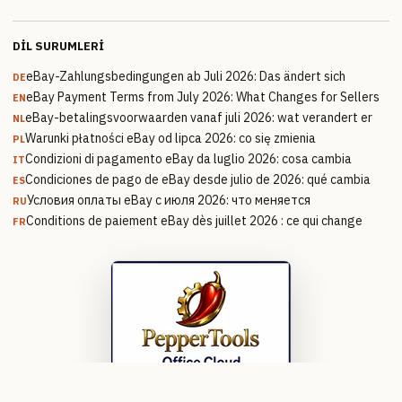
DIL SURUMLERI
eBay-Zahlungsbedingungen ab Juli 2026: Das ändert sich
DE
eBay Payment Terms from July 2026: What Changes for Sellers
EN
eBay-betalingsvoorwaarden vanaf juli 2026: wat verandert er
NL
Warunki płatności eBay od lipca 2026: co się zmienia
PL
Condizioni di pagamento eBay da luglio 2026: cosa cambia
IT
Condiciones de pago de eBay desde julio de 2026: qué cambia
ES
Условия оплаты eBay с июля 2026: что меняется
RU
Conditions de paiement eBay dès juillet 2026 : ce qui change
FR