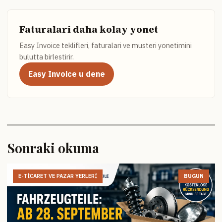
Faturalari daha kolay yonet
Easy Invoice teklifleri, faturalari ve musteri yonetimini
bulutta birlestirir.
Easy Invoice u dene
Sonraki okuma
E-TICARET VE PAZAR YERLERI
BUGUN