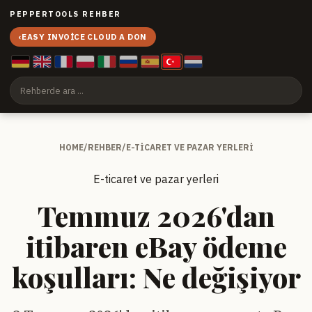
PEPPERTOOLS REHBER
‹
EASY INVOICE CLOUD A DON
HOME
/
REHBER
/
E-TICARET VE PAZAR YERLERI
E-ticaret ve pazar yerleri
Temmuz 2026'dan
itibaren eBay ödeme
koşulları: Ne değişiyor