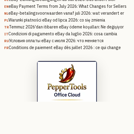
eBay Payment Terms from July 2026: What Changes for Sellers
EN
eBay-betalingsvoorwaarden vanaf juli 2026: wat verandert er
NL
Warunki płatności eBay od lipca 2026: co się zmienia
PL
Temmuz 2026'dan itibaren eBay ödeme koşulları: Ne değişiyor
TR
Condizioni di pagamento eBay da luglio 2026: cosa cambia
IT
Условия оплаты eBay с июля 2026: что меняется
RU
Conditions de paiement eBay dès juillet 2026 : ce qui change
FR